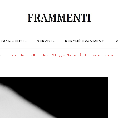
FRAMMENTI
SERVIZI
PERCHÈ FRAMMENTI
R
>
Frammenti e basta
>
Il Sabato del Villaggio: NormalitÃ , il nuovo trend che scon