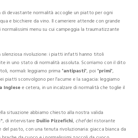
a di devastante normalità accoglie un piatto per ogni
acqua e bicchiere da vino. Il cameriere attende con grande
 i normalissimi menu su cui campeggia la traumatizzante
ilenziosa rivoluzione: i piatti infatti hanno titoli
pite in uno stato di normalità assoluta. Scorriamo con il dito
toli, normali: leggiamo prima "
antipasti
", poi "
primi
",
 dei piatti sconvolgono per l'acume e la sagacia: leggiamo
 Inglese
e cetera, in un incalzare di normalità che toglie il
la situazione abbiamo chiesto alla nostra valida
i
*, di intervistare
Duilio Pizzefichi
,
chef
del ristorante
e del pasto, con una tenuta rivoluzionaria: giacca bianca da
e brache da cuoco e i normalissimi zoccoli da cuoco.