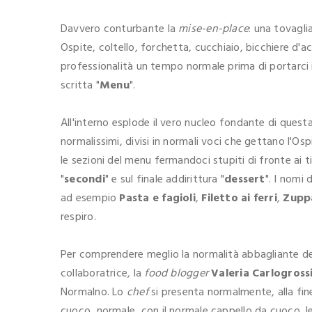
Davvero conturbante la
mise-en-place
: una tovagli
Ospite, coltello, forchetta, cucchiaio, bicchiere d'
professionalità un tempo normale prima di portarci
scritta "
Menu
".
All'interno esplode il vero nucleo fondante di questa s
normalissimi, divisi in normali voci che gettano l'Os
le sezioni del menu fermandoci stupiti di fronte ai ti
"
secondi
" e sul finale addirittura "
dessert
". I nomi
ad esempio
Pasta e fagioli
,
Filetto ai ferri
,
Zuppa
respiro.
Per comprendere meglio la normalità abbagliante del
collaboratrice, la
food blogger
Valeria Carlogross
Normalno. Lo
chef
si presenta normalmente, alla fin
cuoco, normale, con il normale cappello da cuoco, l