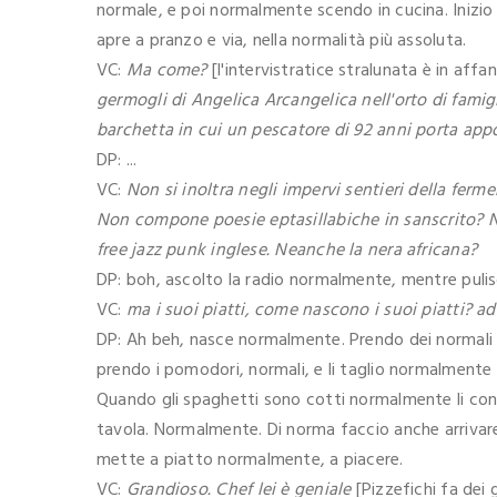
normale, e poi normalmente scendo in cucina. Inizio l
apre a pranzo e via, nella normalità più assoluta.
VC:
Ma come?
[l'intervistratice stralunata è in aff
germogli di Angelica Arcangelica nell'orto di famig
barchetta in cui un pescatore di 92 anni porta appo
DP: ...
VC:
Non si inoltra negli impervi sentieri della fer
Non compone poesie eptasillabiche in sanscrito? No
free jazz punk inglese. Neanche la nera africana?
DP: boh, ascolto la radio normalmente, mentre pulisco
VC:
ma i suoi piatti, come nascono i suoi piatti? 
DP: Ah beh, nasce normalmente. Prendo dei normali s
prendo i pomodori, normali, e li taglio normalmente 
Quando gli spaghetti sono cotti normalmente li cond
tavola. Normalmente. Di norma faccio anche arrivare
mette a piatto normalmente, a piacere.
VC:
Grandioso. Chef lei è geniale
[Pizzefichi fa dei 