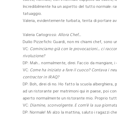
Incredibilmente ha un aspetto del tutto normale: r
tatuaggio.
Valeria, evidentemente turbata, tenta di portare avan
Valeria Carlogrossi:
Allora Chef...
Duilio Pizzefichi: Guardi, non mi chiami chef, sono 
VC:
Cominciamo già con le provocazioni... ci racc
rivoluzione?
DP: Mah... normalmente, direi. Faccio da mangiare, 
VC:
Come ha iniziato a fare il cuoco? Contava i ne
contractor in IRAQ?
DP: Boh, direi di no. Ho fatto la scuola alberghiera,
ad un ristorante per matrimoni qui in paese, poi con
aperto normalmente un ristorante mio. Proprio tutt
VC:
Diamine, sconvolgente. E com'è la sua giornat
DP: Normale! Mi alzo la mattina, saluto i ragazzi ch