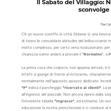
Il Sabato del Villaggio: 
sconvolge 
The Ca
C'è un nuovo sceriffo in città. Ebbene sì: una inn
di tonno le consolidate abitudini del brilluccicante 
molto complesso, per certo versi rivoluzionario: per
chiarezza siamo andati a provare il "
Normalno
", a
F
La prima cosa che colpisce, non appena arrivati, è il 
infatti si giunge di fronte al ristorante, chiarament
normalmente nell'apposito spiazzo dedicato. Incredi
"P"
indica il parcheggio
"riservato ai clienti"
. La 
all'ingresso del piazzale. Non ancora ripresi dalla s
l'irriverente tabella
"Ingresso"
, ed entriamo. Un nor
educazione la nostra prenotazione e ci conduce al 