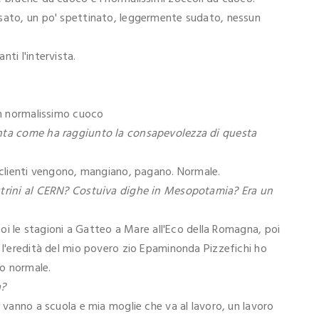
asato, un po' spettinato, leggermente sudato, nessun
ti l'intervista.
un normalissimo cuoco
onta come ha raggiunto la consapevolezza di questa
i clienti vengono, mangiano, pagano. Normale.
utrini al CERN? Costuiva dighe in Mesopotamia? Era un
 poi le stagioni a Gatteo a Mare all'Eco della Romagna, poi
 l'eredità del mio povero zio Epaminonda Pizzefichi ho
o normale.
a?
e vanno a scuola e mia moglie che va al lavoro, un lavoro