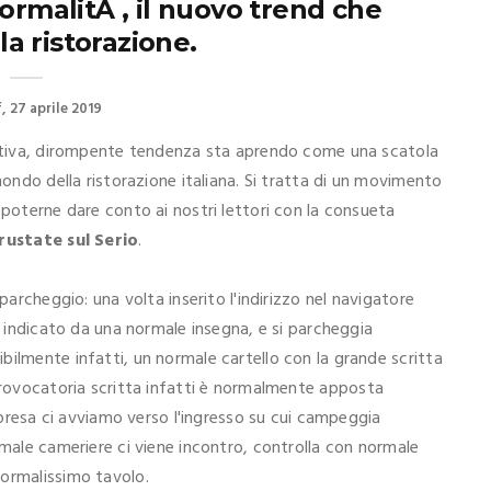
NormalitÃ , il nuovo trend che
la ristorazione.
f
27 aprile 2019
ovativa, dirompente tendenza sta aprendo come una scatola
mondo della ristorazione italiana. Si tratta di un movimento
 poterne dare conto ai nostri lettori con la consueta
rustate sul Serio
.
parcheggio: una volta inserito l'indirizzo nel navigatore
e indicato da una normale insegna, e si parcheggia
bilmente infatti, un normale cartello con la grande scritta
provocatoria scritta infatti è normalmente apposta
orpresa ci avviamo verso l'ingresso su cui campeggia
male cameriere ci viene incontro, controlla con normale
normalissimo tavolo.