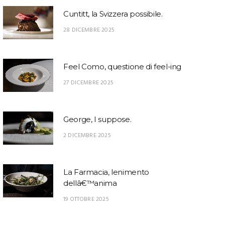
Cuntitt, la Svizzera possibile.
28 DICEMBRE 2025
Feel Como, questione di feel-ing
27 DICEMBRE 2025
George, I suppose.
2 DICEMBRE 2025
La Farmacia, lenimento
dellâ€™anima
19 OTTOBRE 2025