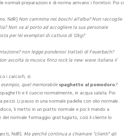
e normali preparazioni e di norma arrivano i fornitori. Poi si
anno. NdR]
Non cammina nei boschi all'alba? Non raccoglie
lia? Non va al porto ad accogliere la sua personale
sta per lei esemplari di cattura di 12kg?
mentazione? non legge ponderosi trattati di Feuerbach?
n ascolta la musica finto rock la new wave italiana il
 i carciofi, sì.
ad esempio, quel memorabile
spaghetto al pomodoro
?
paghetti e li cuocio normalmente, in acqua salata. Poi
a pezzi. Li passo in una normale padella con olio normale.
isco, li metto in un piatto normale e poi li mando a
 del normale formaggio grattugiato, così il cliente lo
gesti, NdR]
. Ma perchè continua a chiamare "clienti" gli