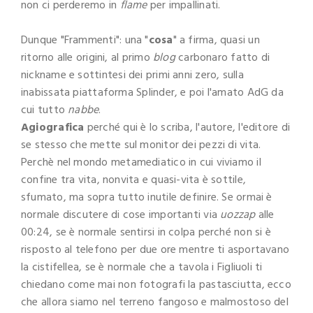
non ci perderemo in
flame
per impallinati.
Dunque "Frammenti": una "
cosa
" a firma, quasi un
ritorno alle origini, al primo
blog
carbonaro fatto di
nickname e sottintesi dei primi anni zero, sulla
inabissata piattaforma Splinder, e poi l'amato AdG da
cui tutto
nabbe
.
Agiografica
perché qui è lo scriba, l'autore, l'editore di
se stesso che mette sul monitor dei pezzi di vita.
Perchè nel mondo metamediatico in cui viviamo il
confine tra vita, nonvita e quasi-vita è sottile,
sfumato, ma sopra tutto inutile definire. Se ormai è
normale discutere di cose importanti via
uozzap
alle
00:24, se è normale sentirsi in colpa perché non si è
risposto al telefono per due ore mentre ti asportavano
la cistifellea, se è normale che a tavola i Figliuoli ti
chiedano come mai non fotografi la pastasciutta, ecco
che allora siamo nel terreno fangoso e malmostoso del