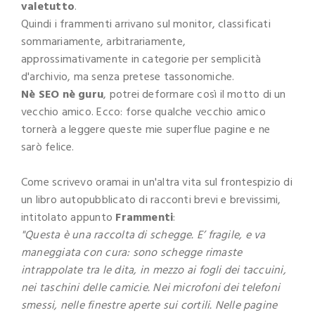
valetutto
.
Quindi i frammenti arrivano sul monitor, classificati
sommariamente, arbitrariamente,
approssimativamente in categorie per semplicità
d'archivio, ma senza pretese tassonomiche.
Nè SEO nè guru
, potrei deformare così il motto di un
vecchio amico. Ecco: forse qualche vecchio amico
tornerà a leggere queste mie superflue pagine e ne
sarò felice.
Come scrivevo oramai in un'altra vita sul frontespizio di
un libro autopubblicato di racconti brevi e brevissimi,
intitolato appunto
Frammenti
:
"Questa è una raccolta di schegge. E’ fragile, e va
maneggiata con cura: sono schegge rimaste
intrappolate tra le dita, in mezzo ai fogli dei taccuini,
nei taschini delle camicie. Nei microfoni dei telefoni
smessi, nelle finestre aperte sui cortili. Nelle pagine