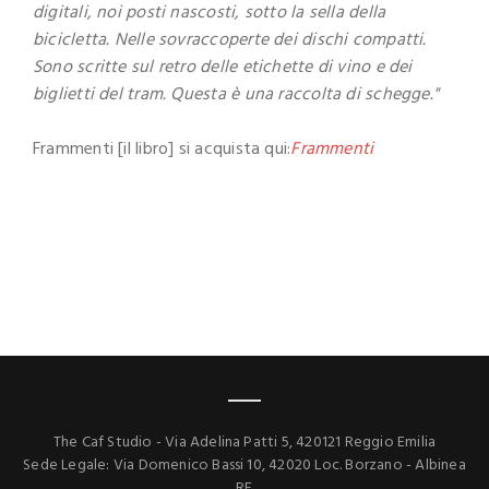
digitali, noi posti nascosti, sotto la sella della
bicicletta. Nelle sovraccoperte dei dischi compatti.
Sono scritte sul retro delle etichette di vino e dei
biglietti del tram. Questa è una raccolta di schegge."
Frammenti [il libro] si acquista qui:
Frammenti
The Caf Studio - Via Adelina Patti 5, 420121 Reggio Emilia
Sede Legale: Via Domenico Bassi 10, 42020 Loc. Borzano - Albinea
RE