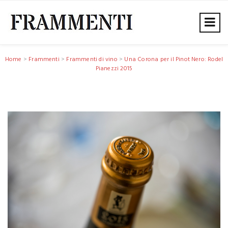
Home
>
Frammenti
>
Frammenti di vino
>
Una Corona per il Pinot Nero: Rodel
Pianezzi 2015