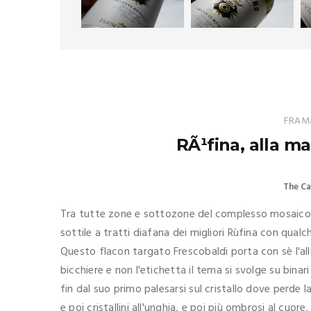
FRAMM
RÃ¹fina, alla m
The Ca
Tra tutte zone e sottozone del complesso mosaico ch
sottile a tratti diafana dei migliori Rùfina con qualche
Questo flacon targato Frescobaldi porta con sè l'allu
bicchiere e non l'etichetta il tema si svolge su bina
fin dal suo primo palesarsi sul cristallo dove perde l
e poi cristallini all'unghia, e poi più ombrosi al cuo