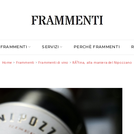
FRAMMENTI
SERVIZI
PERCHÈ FRAMMENTI
R
Home
>
Frammenti
>
Frammenti di vino
>
RÃ¹fina, alla maniera del Nipozzano