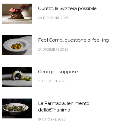
Cuntitt, la Svizzera possibile.
28 DICEMBRE 2025
Feel Como, questione di feel-ing
27 DICEMBRE 2025
George, I suppose.
2 DICEMBRE 2025
La Farmacia, lenimento
dellâ€™anima
19 OTTOBRE 2025