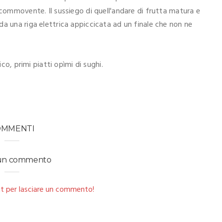
 commovente. Il sussiego di quell'andare di frutta matura e
a una riga elettrica appiccicata ad un finale che non ne
ico, primi piatti opìmi di sughi.
OMMENTI
 un commento
t per lasciare un commento!