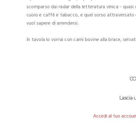
scomparso dai radar della letteratura vìnica - quasi
cuoio e caffè e tabacco, e quel sorso attraversato d
vuol sapere di arrendersi.
In tavola lo vorrai con carni bovine alla brace, selvat
C
Lascia
Accedi al tuo accoun