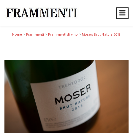
Home
>
Frammenti
>
Frammenti di vino
>
Moser: Brut Nature 2013