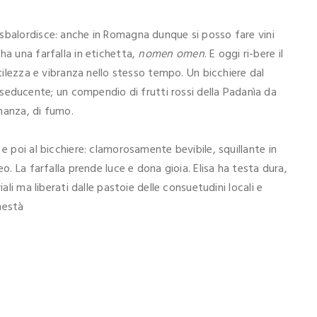
sbalordisce: anche in Romagna dunque si posso fare vini
ha una farfalla in etichetta,
nomen omen
. E oggi ri-bere il
ntilezza e vibranza nello stesso tempo. Un bicchiere dal
ducente; un compendio di frutti rossi della Padanìa da
ananza, di fumo.
e poi al bicchiere: clamorosamente bevibile, squillante in
o. La farfalla prende luce e dona gioia. Elisa ha testa dura,
ali ma liberati dalle pastoie delle consuetudini locali e
onestà