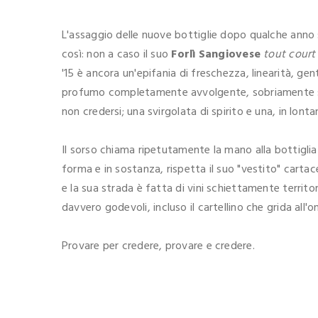
L'assaggio delle nuove bottiglie dopo qualche anno 
così: non a caso il suo
Forlì
Sangiovese
tout court
'15 è ancora un'epifania di freschezza, linearità, ge
profumo completamente avvolgente, sobriamente se
non credersi; una svirgolata di spirito e una, in lont
Il sorso chiama ripetutamente la mano alla bottiglia 
forma e in sostanza, rispetta il suo "vestito" cartace
e la sua strada è fatta di vini schiettamente territori
davvero godevoli, incluso il cartellino che grida all'
Provare per credere, provare e credere.