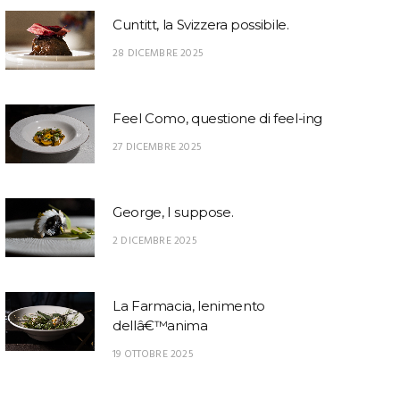
Cuntitt, la Svizzera possibile.
28 DICEMBRE 2025
Feel Como, questione di feel-ing
27 DICEMBRE 2025
George, I suppose.
2 DICEMBRE 2025
La Farmacia, lenimento
dellâ€™anima
19 OTTOBRE 2025