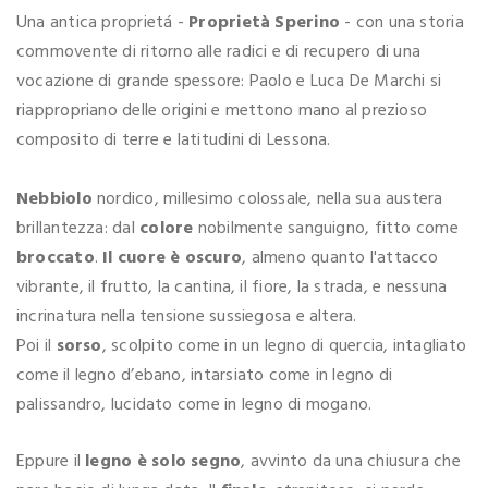
Una antica proprietá -
Proprietà Sperino
- con una storia
commovente di ritorno alle radici e di recupero di una
vocazione di grande spessore: Paolo e Luca De Marchi si
riappropriano delle origini e mettono mano al prezioso
composito di terre e latitudini di Lessona.
Nebbiolo
nordico, millesimo colossale, nella sua austera
brillantezza: dal
colore
nobilmente sanguigno, fitto come
broccato
.
Il cuore è oscuro
, almeno quanto l'attacco
vibrante, il frutto, la cantina, il fiore, la strada, e nessuna
incrinatura nella tensione sussiegosa e altera.
Poi il
sorso
, scolpito come in un legno di quercia, intagliato
come il legno d’ebano, intarsiato come in legno di
palissandro, lucidato come in legno di mogano.
Eppure il
legno è solo segno
, avvinto da una chiusura che