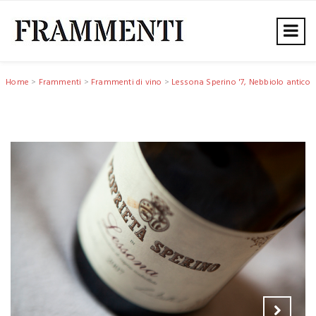
Home
>
Frammenti
>
Frammenti di vino
>
Lessona Sperino '7, Nebbiolo antico