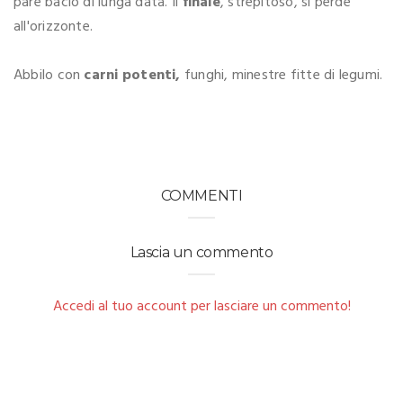
pare bacio di lunga data. Il
finale
, strepitoso, si perde
all'orizzonte.
Abbilo con
carni potenti,
funghi, minestre fitte di legumi.
COMMENTI
Lascia un commento
Accedi al tuo account per lasciare un commento!