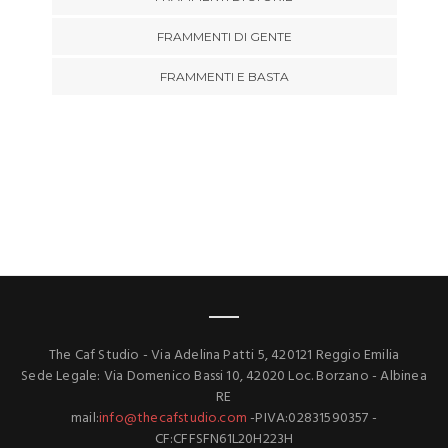
FRAMMENTI DI GENTE
FRAMMENTI E BASTA
The Caf Studio - Via Adelina Patti 5, 420121 Reggio Emilia
Sede Legale: Via Domenico Bassi 10, 42020 Loc. Borzano - Albinea
RE
mail:
info@thecafstudio.com
-PIVA:02831590357 -
CF:CFFSFN61L20H223H