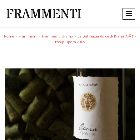
Home
>
Frammenti
>
Frammenti di vino
>
La Dalmazia dolce di KrajanÄiÄ‡ -
Posip Opera 2009