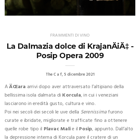
FRAMMENTI DI VINO
La Dalmazia dolce di KrajanÄiÄ‡ -
Posip Opera 2009
The C a f
5 dicembre 2021
A
ÄŒara
arrivi dopo aver attraversato l’altipiano della
bellissima isola dalmata di
Korcula
, in cui i veneziani
lasciarono in eredità gusto, cultura e vino.
Poi nei secoli dei secoli le uve della
Serenissima
furono
curate e ibridate, migliorate e trafficate fino a ottenere
quelle robe tipo il
Plavac Mali
e il
Posip
, appunto. Dall’alto
la depressione interna di Korcula pare il cratere di un