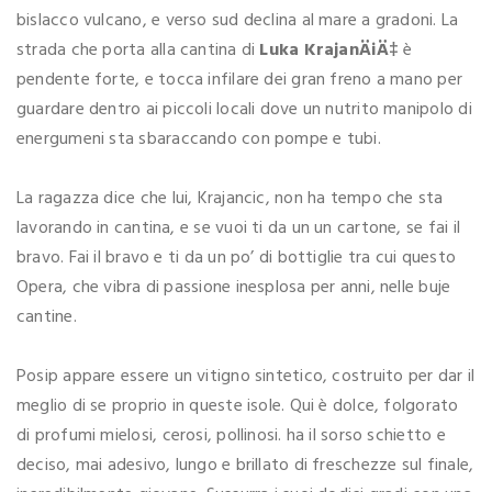
bislacco vulcano, e verso sud declina al mare a gradoni. La
strada che porta alla cantina di
Luka KrajanÄiÄ‡
è
pendente forte, e tocca infilare dei gran freno a mano per
guardare dentro ai piccoli locali dove un nutrito manipolo di
energumeni sta sbaraccando con pompe e tubi.
La ragazza dice che lui, Krajancic, non ha tempo che sta
lavorando in cantina, e se vuoi ti da un un cartone, se fai il
bravo. Fai il bravo e ti da un po’ di bottiglie tra cui questo
Opera, che vibra di passione inesplosa per anni, nelle buje
cantine.
Posip appare essere un vitigno sintetico, costruito per dar il
meglio di se proprio in queste isole. Qui è dolce, folgorato
di profumi mielosi, cerosi, pollinosi. ha il sorso schietto e
deciso, mai adesivo, lungo e brillato di freschezze sul finale,