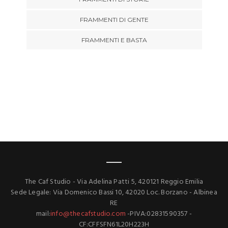
FRAMMENTI DI GENTE
FRAMMENTI E BASTA
The Caf Studio - Via Adelina Patti 5, 420121 Reggio Emilia
Sede Legale: Via Domenico Bassi 10, 42020 Loc. Borzano - Albinea
RE
mail:
info@thecafstudio.com
-PIVA:02831590357 -
CF:CFFSFN61L20H223H