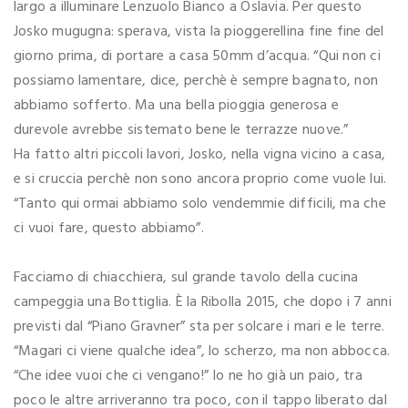
largo a illuminare Lenzuolo Bianco a Oslavia. Per questo
Josko mugugna: sperava, vista la pioggerellina fine fine del
giorno prima, di portare a casa 50mm d’acqua. “Qui non ci
possiamo lamentare, dice, perchè è sempre bagnato, non
abbiamo sofferto. Ma una bella pioggia generosa e
durevole avrebbe sistemato bene le terrazze nuove.”
Ha fatto altri piccoli lavori, Josko, nella vigna vicino a casa,
e si cruccia perchè non sono ancora proprio come vuole lui.
“Tanto qui ormai abbiamo solo vendemmie difficili, ma che
ci vuoi fare, questo abbiamo”.
Facciamo di chiacchiera, sul grande tavolo della cucina
campeggia una Bottiglia. È la Ribolla 2015, che dopo i 7 anni
previsti dal “Piano Gravner” sta per solcare i mari e le terre.
“Magari ci viene qualche idea”, lo scherzo, ma non abbocca.
“Che idee vuoi che ci vengano!” Io ne ho già un paio, tra
poco le altre arriveranno tra poco, con il tappo liberato dal