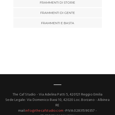
FRAMMENTI DI STORIE
FRAMMENTI DI GENTE
FRAMMENTI E BASTA
The Caf Studio - Via Adelina Patti 5, 420121 Reggio Emilia
Sede Legale: Via Domenico Bassi 10, 42020 Loc. Borzano - Albinea
RE
mail:
info@thecafstudio.com
-PIVA:02831590357 -