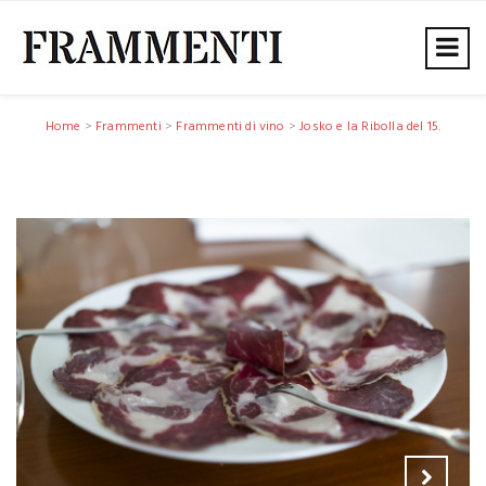
Home
>
Frammenti
>
Frammenti di vino
>
Josko e la Ribolla del 15.