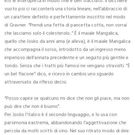
R15 le interopreta in modo fine e ben tracciato. Il bicchiere
vuoto poi ci racconterà una storia lineare, nell’abbraccio di
un carattere definito e perfettamente inscritto nel modo
di Gravner. “Prendi una fetta di pancetta cotta, non vorrai
che lasciamo solo il colesterolo..” È il maiale Mangalica,
quello che Josko da anni ama (e alleva), è il maiale Mangalica
che accompagna il sorso, introdotto da un ingresso meno
imperioso dell’annata precedente e un seguito più gentile e
tondo. Senza che i tratti più famosi ne vengano stravolti. “È
un bel flacone” dico, e ricevo in cambio uno sguardo
attraversato da riflessi decisi.
“Posso capire se qualcuno mi dice che non gli piace, ma non
può dire che non è buono”.
Per Josko l’Italico è il secondo linguaggio, e lo usa con
parsimonia eastrema, abbandonando l’aggettivazione che
percola da molti scritti di vino. Nel suo ritirato modo di dire: