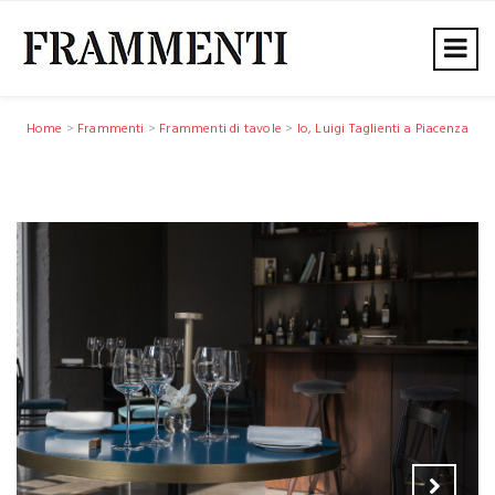
Home
>
Frammenti
>
Frammenti di tavole
>
Io, Luigi Taglienti a Piacenza