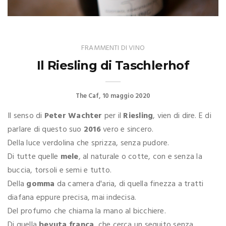
FRAMMENTI DI VINO
Il Riesling di Taschlerhof
The Caf
10 maggio 2020
Il senso di
Peter Wachter
per il
Riesling
, vien di dire. E di
parlare di questo suo
2016
vero e sincero.
Della luce verdolina che sprizza, senza pudore.
Di tutte quelle
mele
, al naturale o cotte, con e senza la
buccia, torsoli e semi e tutto.
Della
gomma
da camera d'aria, di quella finezza a tratti
diafana eppure precisa, mai indecisa.
Del profumo che chiama la mano al bicchiere.
Di quella
bevuta franca
, che cerca un seguito senza