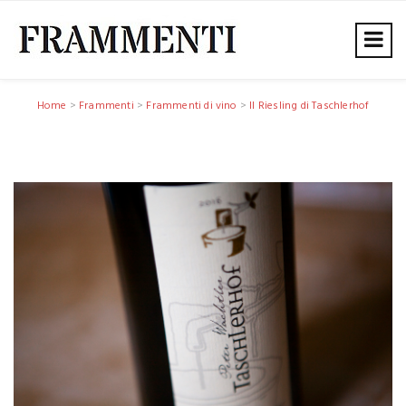
Home
>
Frammenti
>
Frammenti di vino
>
Il Riesling di Taschlerhof