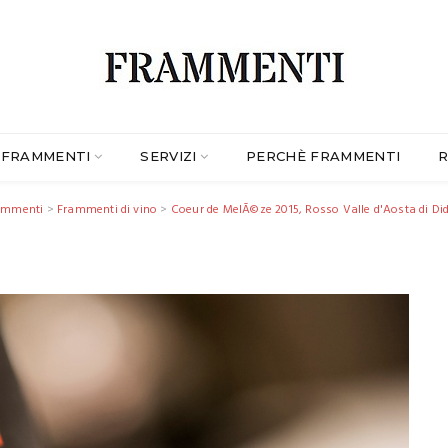
FRAMMENTI
SERVIZI
PERCHÈ FRAMMENTI
R
ammenti
>
Frammenti di vino
>
Coeur de MelÃ©ze 2015, Rosso Valle d'Aosta di Did