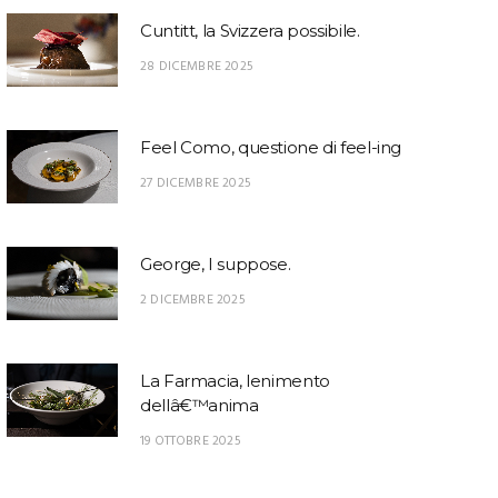
Cuntitt, la Svizzera possibile.
28 DICEMBRE 2025
Feel Como, questione di feel-ing
27 DICEMBRE 2025
George, I suppose.
2 DICEMBRE 2025
La Farmacia, lenimento
dellâ€™anima
19 OTTOBRE 2025