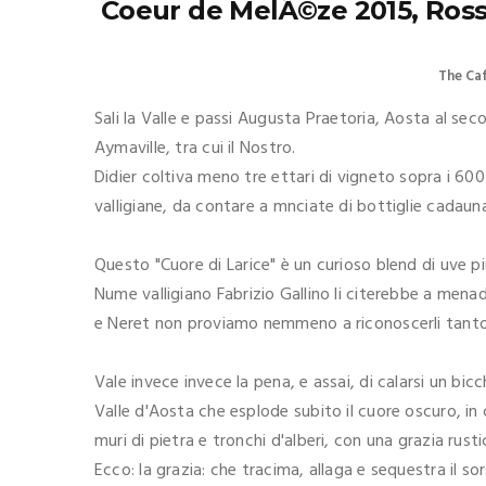
Coeur de MelÃ©ze 2015, Rosso
The Ca
Sali la Valle e passi Augusta Praetoria, Aosta al secol
Aymaville, tra cui il Nostro.
Didier coltiva meno tre ettari di vigneto sopra i 6
valligiane, da contare a mnciate di bottiglie cadaun
Questo "Cuore di Larice" è un curioso blend di uve p
Nume valligiano Fabrizio Gallino li citerebbe a mena
e Neret non proviamo nemmeno a riconoscerli tanto 
Vale invece invece la pena, e assai, di calarsi un bi
Valle d'Aosta che esplode subito il cuore oscuro, in
muri di pietra e tronchi d'alberi, con una grazia rust
Ecco: la grazia: che tracima, allaga e sequestra il so