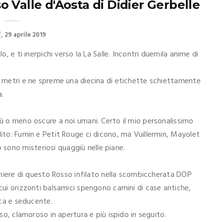
 Valle d'Aosta di Didier Gerbelle
f
29 aprile 2019
o, e ti inerpichi verso la La Salle. Incontri duemila anime di
00 metri e ne spreme una diecina di etichette schiettamente
a.
iù o meno oscure a noi umani. Certo il mio personalissimo
dito: Fumin e Petit Rouge ci dicono, ma Vuillermin, Mayolet
sono misteriosi quaggiù nelle piane.
cchiere di questo Rosso infilato nella scombiccherata DOP
 cui orizzonti balsamici spengono camini di case antiche,
ica e seducente.
rso, clamoroso in apertura e più ispido in seguito.