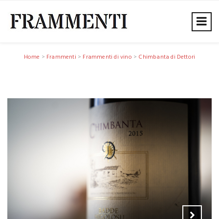
Home
>
Frammenti
>
Frammenti di vino
>
Chimbanta di Dettori