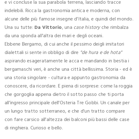
e vi concluse la sua parabola terrena, lasciando tracce
indelebili. Ricca la gastronomia antica e moderna, con
alcune delle più famose insegne d'Italia, e quindi del mondo.
Una su tutte:
Da Vittorio
, una
case history
che rimbalza
da una sponda all'altra dei mari e degli oceani.
Ebbene Bergamo, di cui anche il pessimo deigli imitatori
dialettali si sente in obbligo di dire
"de hura e de hota"
aspirando esageratamente le acca e mandando in bestia i
bergamaschi veri, è anche una città bellissima. Storia - ed è
una storia singolare - cultura e appunto gastronomia da
conoscere, da ricordare. E piena di sorprese: come la roggia
che gorgoglia appena dietro il sotto passo che ti porta
all'ingresso principale dell'Osteria Tre Gobbi. Un canale per
un lungo tratto sotterraneo, e che d'un tratto compare
con fare carsico all'altezza dei balconi più bassi delle case
di ringhiera. Curioso e bello.