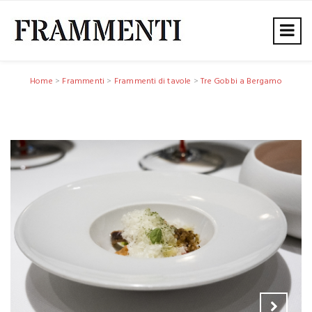
Home
>
Frammenti
>
Frammenti di tavole
>
Tre Gobbi a Bergamo