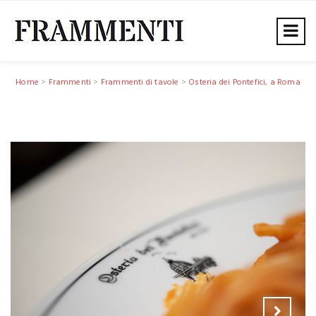
Home
>
Frammenti
>
Frammenti di tavole
>
Osteria dei Pontefici, a Roma