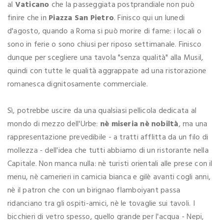
al
Vaticano
che la passeggiata postprandiale non può
finire che in
Piazza San Pietro
. Finisco qui un lunedi
d'agosto, quando a Roma si può morire di fame: i locali o
sono in ferie o sono chiusi per riposo settimanale. Finisco
dunque per scegliere una tavola "senza qualità" alla Musil,
quindi con tutte le qualità aggrappate ad una ristorazione
romanesca dignitosamente commerciale.
Sì, potrebbe uscire da una qualsiasi pellicola dedicata al
mondo di mezzo dell'Urbe:
nè miseria nè nobiltà
, ma una
rappresentazione prevedibile - a tratti afflitta da un filo di
mollezza - dell'idea che tutti abbiamo di un ristorante nella
Capitale. Non manca nulla: nè turisti orientali alle prese con il
menu, nè camerieri in camicia bianca e gilè avanti cogli anni,
nè il patron che con un birignao flamboiyant passa
ridanciano tra gli ospiti-amici, nè le tovaglie sui tavoli. I
bicchieri di vetro spesso, quello grande per l'acqua - Nepi,