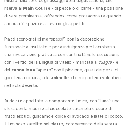
misura nella serie degli assaggi della degustazione, che
riserva al
Main Course
- di pesce o di carne - una posizione
di vera preminenza, offrendosi come protagonista quando
ancora c’è spazio e attesa negli appetiti.
Piatti scenografici ma “spessi”, con la decorazione
funzionale al risultato e poca indulgenza per l’acrobazia,
che invece viene praticata con continutà nelle esecuzioni,
con i vertici della
Lingua
di vitello - maritata al
fuagrà
- e
del
cannellone
“aperto” con il piccione, quasi dei pezzi di
gioielleria culinaria, o le
animelle
: che mi porterei volontieri
nell’isola deserta.
Ai dolci è appaltata la componente ludica, con "Luna": una
sfera con la mousse al cioccolato caramelia e cuore di
frutti esotici, guacamole dolce di avocado e latte di cocco.
Il luminoso satellite nel piatto, coronamento della serata.