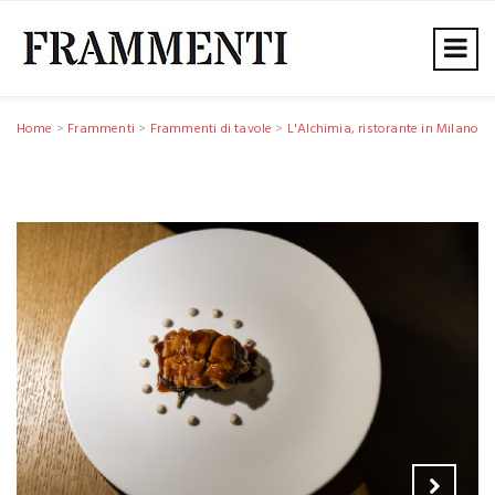
Home
>
Frammenti
>
Frammenti di tavole
>
L'Alchimia, ristorante in Milano