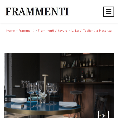
Home
>
Frammenti
>
Frammenti di tavole
>
Io, Luigi Taglienti a Piacenza