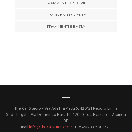
FRAMMENTI DI STORIE
FRAMMENTI DI GENTE
FRAMMENTI E BASTA
The Caf Studio - Via Adelina Patti 5, 420121 Reggio Emilia
Sede Legale: Via Domenico Bassi 10, 42020 Loc. Borzano - Albinea
RE
mail:
info@thecafstudio.com
-PIVA:02831590357 -