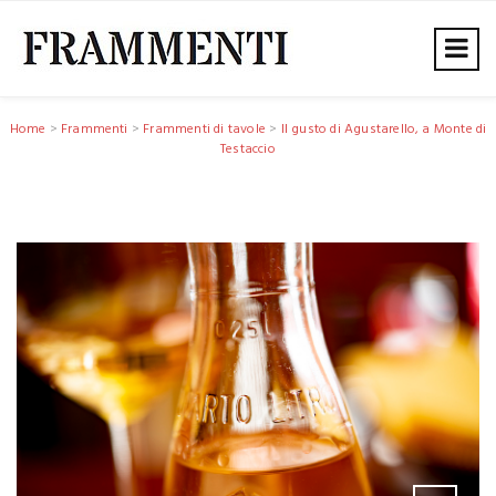
Home
>
Frammenti
>
Frammenti di tavole
>
Il gusto di Agustarello, a Monte di
Testaccio