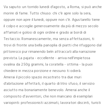
Va saputo: un torrido lunedi d'agosto, a Roma, si può anche
morire di fame. Tutto chiuso: chi c'è apre solo la sera,
oppure non apre il lunedi, oppure non c'è. Agustarello tiene
il colpo e accoglie generosamente da più di mezzo secolo
affamati e golosi di ogni ordine e grado ai bordi di
Testaccio. Romanescamente, ma senza affettazioni, ti
trovi di fronte una bella panoplia di piatti che rifuggono dal
pittoresco pur rimanendo beìn attraccati alla narrazione
prevista. La pajata - eccellente - arriva nell'impietosa
ovalina da 250g grammi, la coratella - ottima - la puoi
chiedere in mezza porzione e nessuno ti odierà.
Amerai il piccolo spazio incastrato tra due muri
d'abitazione affettati, il quarto di litro sfuso, il servizio
asciutto ma bonariamente benevolo. Amerai anche il
composito d'avventori, che non mancano di esemplari
variopinti: professionisti azzimati, lavoratori discinti, turisti