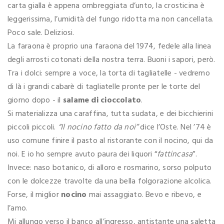
carta gialla è appena ombreggiata d’unto, la crosticina è
leggerissima, l’umidità del fungo ridotta ma non cancellata.
Poco sale. Deliziosi.
La faraona è proprio una faraona del 1974, fedele alla linea
degli arrosti cotonati della nostra terra. Buoni i sapori, però.
Tra i dolci: sempre a voce, la torta di tagliatelle - vedremo
di là i grandi cabarè di tagliatelle pronte per le torte del
giorno dopo - il
salame di cioccolato
.
Si materializza una caraffina, tutta sudata, e dei bicchierini
piccoli piccoli.
“Il nocino fatto da noi”
dice l’Oste. Nel ’74 è
uso comune finire il pasto al ristorante con il nocino, qui da
noi. E io ho sempre avuto paura dei liquori “
fattincasa
”.
Invece: naso botanico, di alloro e rosmarino, sorso polputo
con le dolcezze travolte da una bella folgorazione alcolica.
Forse, il miglior
nocino
mai assaggiato. Bevo e ribevo, e
l’amo.
Mi allungo verso il banco all’ingresso, antistante una saletta