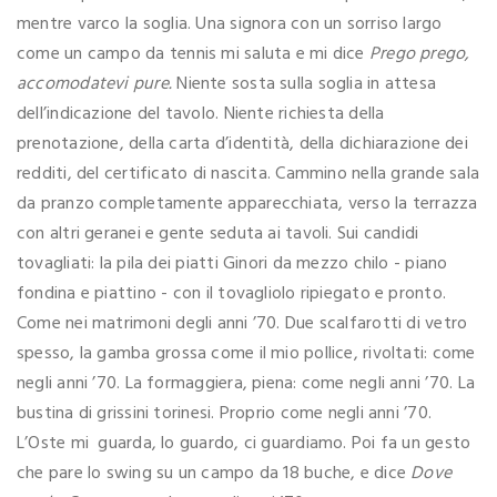
mentre varco la soglia. Una signora con un sorriso largo
come un campo da tennis mi saluta e mi dice
Prego prego,
accomodatevi pure.
Niente sosta sulla soglia in attesa
dell’indicazione del tavolo. Niente richiesta della
prenotazione, della carta d’identità, della dichiarazione dei
redditi, del certificato di nascita. Cammino nella grande sala
da pranzo completamente apparecchiata, verso la terrazza
con altri geranei e gente seduta ai tavoli. Sui candidi
tovagliati: la pila dei piatti Ginori da mezzo chilo - piano
fondina e piattino - con il tovagliolo ripiegato e pronto.
Come nei matrimoni degli anni ’70. Due scalfarotti di vetro
spesso, la gamba grossa come il mio pollice, rivoltati: come
negli anni ’70. La formaggiera, piena: come negli anni ’70. La
bustina di grissini torinesi. Proprio come negli anni ’70.
L’Oste mi guarda, lo guardo, ci guardiamo. Poi fa un gesto
che pare lo swing su un campo da 18 buche, e dice
Dove