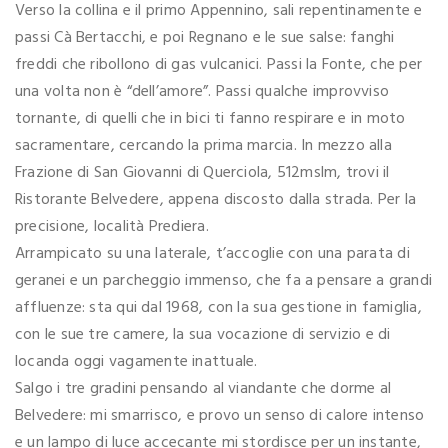
Verso la collina e il primo Appennino, sali repentinamente e
passi Cà Bertacchi, e poi Regnano e le sue salse: fanghi
freddi che ribollono di gas vulcanici. Passi la Fonte, che per
una volta non è “dell’amore”. Passi qualche improvviso
tornante, di quelli che in bici ti fanno respirare e in moto
sacramentare, cercando la prima marcia. In mezzo alla
Frazione di San Giovanni di Querciola, 512mslm, trovi il
Ristorante Belvedere, appena discosto dalla strada. Per la
precisione, località Prediera.
Arrampicato su una laterale, t’accoglie con una parata di
geranei e un parcheggio immenso, che fa a pensare a grandi
affluenze: sta qui dal 1968, con la sua gestione in famiglia,
con le sue tre camere, la sua vocazione di servizio e di
locanda oggi vagamente inattuale.
Salgo i tre gradini pensando al viandante che dorme al
Belvedere: mi smarrisco, e provo un senso di calore intenso
e un lampo di luce accecante mi stordisce per un instante,