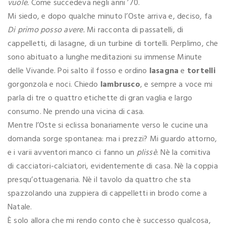
vuole.
Come succedeva negli anni ’70.
Mi siedo, e dopo qualche minuto l’Oste arriva e, deciso, fa
Di primo posso avere.
Mi racconta di passatelli, di
cappelletti, di lasagne, di un turbine di tortelli. Perplimo, che
sono abituato a lunghe meditazioni su immense Minute
delle Vivande. Poi salto il fosso e ordino
lasagna
e
tortelli
gorgonzola e noci. Chiedo
lambrusco
, e sempre a voce mi
parla di tre o quattro etichette di gran vaglia e largo
consumo. Ne prendo una vicina di casa.
Mentre l’Oste si eclissa bonariamente verso le cucine una
domanda sorge spontanea: ma i prezzi? Mi guardo attorno,
e i varii avventori manco ci fanno un
plissè
. Nè la comitiva
di cacciatori-calciatori, evidentemente di casa. Nè la coppia
presqu’ottuagenaria. Nè il tavolo da quattro che sta
spazzolando una zuppiera di cappelletti in brodo come a
Natale.
È solo allora che mi rendo conto che è successo qualcosa,