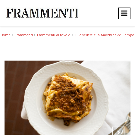
Home
>
Frammenti
>
Frammenti di tavole
>
Il Belvedere e la Macchina del Tempo