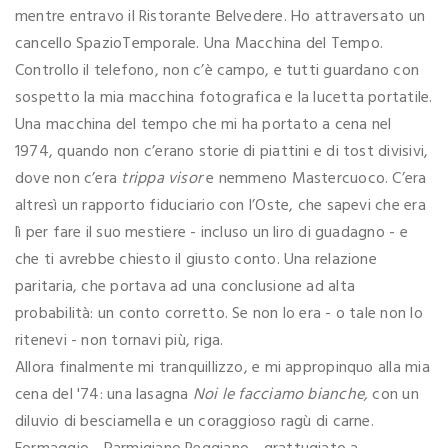
mentre entravo il Ristorante Belvedere. Ho attraversato un
cancello SpazioTemporale. Una Macchina del Tempo.
Controllo il telefono, non c’è campo, e tutti guardano con
sospetto la mia macchina fotografica e la lucetta portatile.
Una macchina del tempo che mi ha portato a cena nel
1974, quando non c’erano storie di piattini e di tost divisivi,
dove non c’era
trippa visor
e nemmeno Mastercuoco. C’era
altresì un rapporto fiduciario con l’Oste, che sapevi che era
lì per fare il suo mestiere - incluso un liro di guadagno - e
che ti avrebbe chiesto il giusto conto. Una relazione
paritaria, che portava ad una conclusione ad alta
probabilità: un conto corretto. Se non lo era - o tale non lo
ritenevi - non tornavi più, riga.
Allora finalmente mi tranquillizzo, e mi appropinquo alla mia
cena del '74: una lasagna
Noi le facciamo bianche,
con un
diluvio di besciamella e un coraggioso ragù di carne.