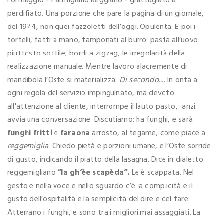
Formaggio - Parmigiano Reggiano - grattugiato a
perdifiato. Una porzione che pare la pagina di un giornale,
del 1974, non quei fazzoletti dell’oggi. Opulenta. E poi i
tortelli, fatti a mano, tamponati al burro: pasta all’uovo
piuttosto sottile, bordi a zigzag, le irregolarità della
realizzazione manuale. Mentre lavoro alacremente di
mandibola l’Oste si materializza:
Di secondo....
In onta a
ogni regola del servizio impinguinato, ma devoto
all'attenzione al cliente, interrompe il lauto pasto, anzi:
avvia una conversazione. Discutiamo: ha funghi, e sarà
funghi fritti
e
faraona
arrosto, al tegame, come piace a
reggemiglia
. Chiedo pietà e porzioni umane, e l’Oste sorride
di gusto, indicando il piatto della lasagna. Dice in dialetto
reggemigliano
“la gh’èe scapèda”.
Le è scappata. Nel
gesto e nella voce e nello sguardo c’è la complicità e il
gusto dell’ospitalità e la semplicità del dire e del fare.
Atterrano i funghi, e sono tra i migliori mai assaggiati. La