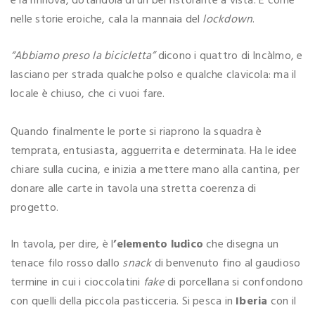
e la rinnova, dotandola di un bel ristorante a vista. E come
nelle storie eroiche, cala la mannaia del
lockdown
.
“Abbiamo preso la bicicletta”
dicono i quattro di Incàlmo, e
lasciano per strada qualche polso e qualche clavicola: ma il
locale è chiuso, che ci vuoi fare.
Quando finalmente le porte si riaprono la squadra è
temprata, entusiasta, agguerrita e determinata. Ha le idee
chiare sulla cucina, e inizia a mettere mano alla cantina, per
donare alle carte in tavola una stretta coerenza di
progetto.
In tavola, per dire, è l
’elemento ludico
che disegna un
tenace filo rosso dallo
snack
di benvenuto fino al gaudioso
termine in cui i cioccolatini
fake
di porcellana si confondono
con quelli della piccola pasticceria. Si pesca in
Iberia
con il