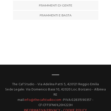
FRAMMENTI DI GENTE
FRAMMENTI E BASTA
The Caf Studio - Via Adelina Patti 5, 420121 Reggio Emilia
Sede Legale: Via Domenico Bassi 10, 42020 Loc. Borzano - Albinea
RE
mail:
info@thecafstudio.com
-PIVA:02831590357 -
CF:CFFSFN61L20H223H
INFORMATIVA PRIVACY
-
COOKIE POLICY