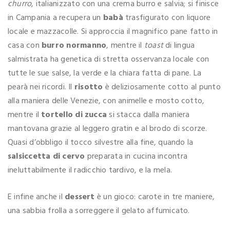
churro
, italianizzato con una crema burro e salvia; si finisce
in Campania a recupera un
babà
trasfigurato con liquore
locale e mazzacolle. Si approccia il magnifico pane fatto in
casa con
burro normanno
, mentre il
toast
di lingua
salmistrata ha genetica di stretta osservanza locale con
tutte le sue salse, la verde e la chiara fatta di pane. La
pearà nei ricordi. Il
risotto
è deliziosamente cotto al punto
alla maniera delle Venezie, con animelle e mosto cotto,
mentre il
tortello di zucca
si stacca dalla maniera
mantovana grazie al leggero gratin e al brodo di scorze.
Quasi d’obbligo il tocco silvestre alla fine, quando la
salsiccetta di cervo
preparata in cucina incontra
ineluttabilmente il radicchio tardivo, e la mela.
E infine anche il
dessert
è un gioco: carote in tre maniere,
una sabbia frolla a sorreggere il gelato affumicato.