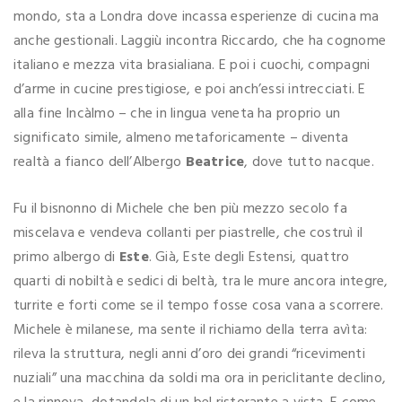
mondo, sta a Londra dove incassa esperienze di cucina ma
anche gestionali. Laggiù incontra Riccardo, che ha cognome
italiano e mezza vita brasialiana. E poi i cuochi, compagni
d’arme in cucine prestigiose, e poi anch’essi intrecciati. E
alla fine Incàlmo – che in lingua veneta ha proprio un
significato simile, almeno metaforicamente – diventa
realtà a fianco dell’Albergo
Beatrice
, dove tutto nacque.
Fu il bisnonno di Michele che ben più mezzo secolo fa
miscelava e vendeva collanti per piastrelle, che costruì il
primo albergo di
Este
. Già, Este degli Estensi, quattro
quarti di nobiltà e sedici di beltà, tra le mure ancora integre,
turrite e forti come se il tempo fosse cosa vana a scorrere.
Michele è milanese, ma sente il richiamo della terra avìta:
rileva la struttura, negli anni d’oro dei grandi “ricevimenti
nuziali” una macchina da soldi ma ora in periclitante declino,