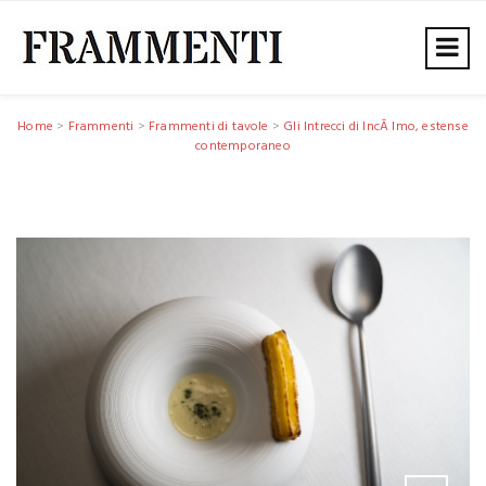
Home
>
Frammenti
>
Frammenti di tavole
>
Gli Intrecci di IncÃ lmo, estense
contemporaneo