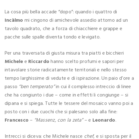
La cosa più bella accade “dopo”: quando i quattro di
Incàlmo
mi cingono di amichevole assedio attorno ad un
tavolo quadrato, che a forza di chiacchiere e grappe e
pacche sulle spalle diventa tondo e levigato.
Per una traversata di giusta misura tra piatti e bicchieri
Michele
e
Riccardo
hanno scelto profumi e sapori per
intavolare storie radicatamente territoriali e nello stesso
tempo larghissime di vedute e di ispirazione. Un paio d’ore a
passo
“ben temperato”
in cui il complesso intreccio di linee
che ha congiunto i due – come in effetti li congiunge – si
dipana e si spiega. Tutte le tessere del mosaico vanno poi a
posto con i due cuochi che si palesano solo alla fine:
Francesco
–
“Massenz, con la zeta”
– e
Leonardo
.
Intrecci si diceva: che Michele nasce
chef
, e si sposta per il