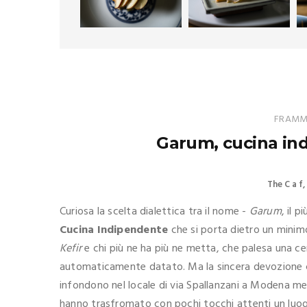
FRAMME
Garum, cucina in
The C a f
Curiosa la scelta dialettica tra il nome -
Garum
, il p
Cucina Indipendente
che si porta dietro un minimo
Kefir
e chi più ne ha più ne metta, che palesa una c
automaticamente datato. Ma la sincera devozione c
infondono nel locale di via Spallanzani a Modena mer
hanno trasfromato con pochi tocchi attenti un luogo 