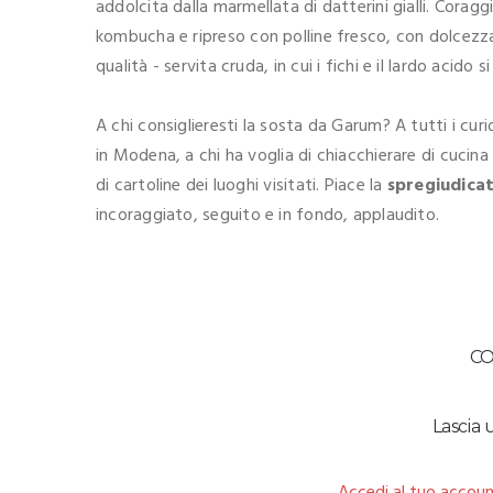
addolcita dalla marmellata di datterini gialli. Coragg
kombucha e ripreso con polline fresco, con dolcezz
qualità - servita cruda, in cui i fichi e il lardo acido 
A chi consiglieresti la sosta da Garum? A tutti i cu
in Modena, a chi ha voglia di chiacchierare di cucina 
di cartoline dei luoghi visitati. Piace la
spregiudica
incoraggiato, seguito e in fondo, applaudito.
C
Lascia
Accedi al tuo accoun