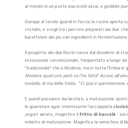
al mondo in un posto piacevole assai, e godibile pur
Dunque al tavolo guardi in faccia la cucina aperta 
cristallo, e scegli tra i percorsi preparati dai due
che
barattoloni dei piu vari ingredienti in fermentazione
Il progetto dei due Nostri nasce dal desiderio di stac
ristorazione convenzionale, frequentato a lungo da e
"tradizionale" che a Modena, ma in tutta l'Emilia in 
Modena qualcuno però ce l'ha fatta
" dicono all'un
modello di Via della Stella. "
Ci piace sperimentare, 
E quindi passiamo dai lievitati, a maturazione sponta
le guarniture agre: interessante l'accoppiata
riccio
yogurt aerato, magnifico il
fritto di baccalà
- succ
indietro di maturazione. Magnifica la semisfera di
i