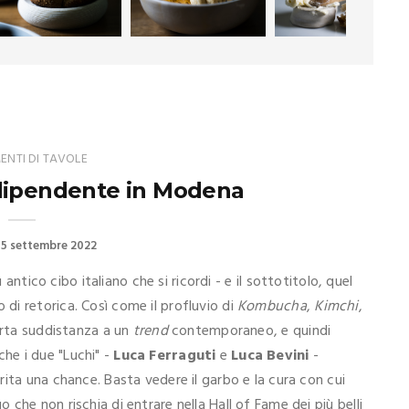
NTI DI TAVOLE
dipendente in Modena
5 settembre 2022
iù antico cibo italiano che si ricordi - e il sottotitolo, quel
 di retorica. Così come il profluvio di
Kombucha
,
Kimchi
,
erta suddistanza a un
trend
contemporaneo, e quindi
he i due "Luchi" -
Luca Ferraguti
e
Luca Bevini
-
ita una chance. Basta vedere il garbo e la cura con cui
che non rischia di entrare nella Hall of Fame dei più belli