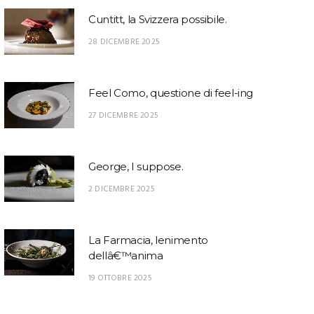
Cuntitt, la Svizzera possibile.
28 DICEMBRE 2025
Feel Como, questione di feel-ing
27 DICEMBRE 2025
George, I suppose.
2 DICEMBRE 2025
La Farmacia, lenimento
dellâ€™anima
19 OTTOBRE 2025