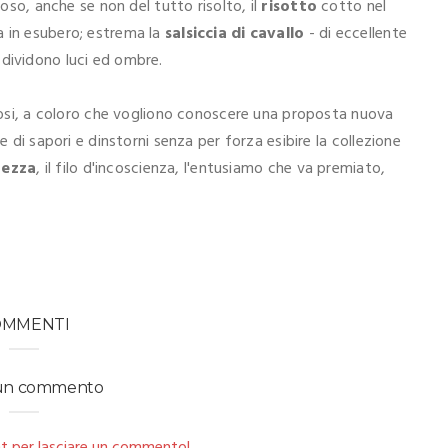
ioso, anche se non del tutto risolto, il
risotto
cotto nel
a in esubero; estrema la
salsiccia di cavallo
- di eccellente
si dividono luci ed ombre.
riosi, a coloro che vogliono conoscere una proposta nuova
e di sapori e dinstorni senza per forza esibire la collezione
tezza
, il filo d'incoscienza, l'entusiamo che va premiato,
OMMENTI
 un commento
t per lasciare un commento!