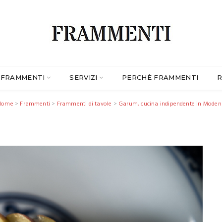
FRAMMENTI
SERVIZI
PERCHÈ FRAMMENTI
R
Home
>
Frammenti
>
Frammenti di tavole
>
Garum, cucina indipendente in Mode