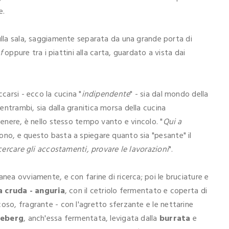
e.
sulla sala, saggiamente separata da una grande porta di
f
oppure tra i piattini alla carta, guardato a vista dai
.
carsi - ecco la cucina "
indipendente
" - sia dal mondo della
ntrambi, sia dalla granitica morsa della cucina
genere, è nello stesso tempo vanto e vincolo. "
Qui a
isono, e questo basta a spiegare quanto sia "pesante" il
cercare gli accostamenti, provare le lavorazioni
".
nea ovviamente, e con farine di ricerca; poi le bruciature e
la cruda - anguria
, con il cetriolo fermentato e coperta di
oso, fragrante - con l'agretto sferzante e le nettarine
ceberg
, anch'essa fermentata, levigata dalla
burrata
e