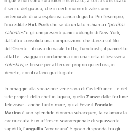
lingue e non sono solo idiomi: ricercato, a tratti sofisticato
il senso del giuoco, che in certi momenti vale come
antemurale di una esplosiva carica di gusto. Per l'esempio,
l'incredibile
Hot Pork
che se da un lato richiama i
"perritos
calientes"
e gli onnipresenti panini oblunghi di New York,
dall'altro consolida una composizione che danza sul filo
dell'Oriente - il naso di maiale fritto, l'umeboshi, il paninetto
al latte - viaggia in nordamerica con una sorta di lievissima
coleslaw
, e finisce per atterrare proprio qui ed ora, in
Veneto, con il rafano grattugiato.
In omaggio alla vocazione veneziana di Castelfranco - e del
side project dello chef in laguna, quello
Zanze
dalle fortune
televisive - anche tanto mare, qui al Feva: il
Fondale
Marino
è uno splendido diorama subacqueo, la calamarata
cacciuccata è un affresco sovraregionale di squassante
sapidità, l'
anguilla
"americana" è gioco di sponda tra gli