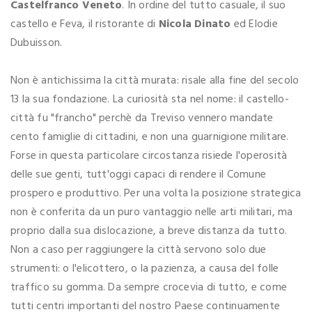
Castelfranco Veneto
. In ordine del tutto casuale, il suo
castello e Feva, il ristorante di
Nicola Dinato
ed Elodie
Dubuisson.
Non è antichissima la città murata: risale alla fine del secolo
13 la sua fondazione. La curiosità sta nel nome: il castello-
città fu "francho" perchè da Treviso vennero mandate
cento famiglie di cittadini, e non una guarnigione militare.
Forse in questa particolare circostanza risiede l'operosità
delle sue genti, tutt'oggi capaci di rendere il Comune
prospero e produttivo. Per una volta la posizione strategica
non è conferita da un puro vantaggio nelle arti militari, ma
proprio dalla sua dislocazione, a breve distanza da tutto.
Non a caso per raggiungere la città servono solo due
strumenti: o l'elicottero, o la pazienza, a causa del folle
traffico su gomma. Da sempre crocevia di tutto, e come
tutti centri importanti del nostro Paese continuamente