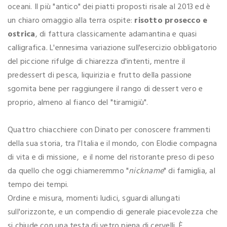
oceani. Il più "antico" dei piatti proposti risale al 2013 ed è
un chiaro omaggio alla terra ospite:
risotto prosecco e
ostrica
, di fattura classicamente adamantina e quasi
calligrafica. L'ennesima variazione sull'esercizio obbligatorio
del piccione rifulge di chiarezza d'intenti, mentre il
predessert di pesca, liquirizia e frutto della passione
sgomita bene per raggiungere il rango di dessert vero e
proprio, almeno al fianco del "tiramigiù".
Quattro chiacchiere con Dinato per conoscere frammenti
della sua storia, tra l'Italia e il mondo, con Elodie compagna
di vita e di missione, e il nome del ristorante preso di peso
da quello che oggi chiameremmo "
nickname
" di famiglia, al
tempo dei tempi.
Ordine e misura, momenti ludici, sguardi allungati
sull'orizzonte, e un compendio di generale piacevolezza che
si chiude con una testa di vetro piena di cervelli. È