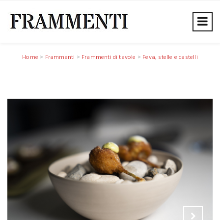
Home
>
Frammenti
>
Frammenti di tavole
>
Feva, stelle e castelli