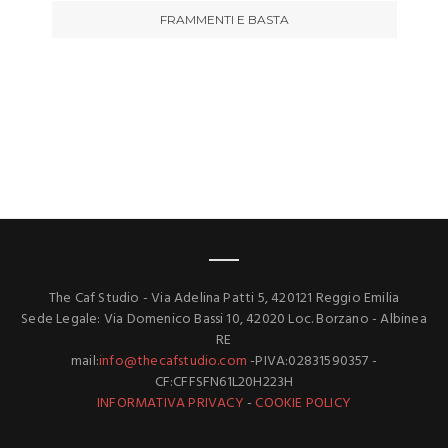
FRAMMENTI E BASTA
The Caf Studio - Via Adelina Patti 5, 420121 Reggio Emilia
Sede Legale: Via Domenico Bassi 10, 42020 Loc. Borzano - Albinea
RE
mail:
info@thecafstudio.com
-PIVA:02831590357 -
CF:CFFSFN61L20H223H
INFORMATIVA PRIVACY
-
COOKIE POLICY