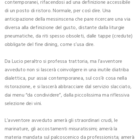
contemporanei, rifacendosi ad una definizione accessibile
di un posto di ristoro. Normale, per così dire. Una
anticipazione della messinscena che pare ricercare una via
diversa alla definizione del gusto, distante dalla liturgie
pneumatiche, da riti spesso obsoleti, dalle tappe (credute)
obbligate del fine dining, come s’usa dire.
Da Lucio peraltro si professa trattoria, ma l’avventore
avveduto non si lascerà coinvolgere in una inutile diatriba
dialettica, pur assai contemporanea, sul cos’è cosa nella
ristorazione, e si lascerà abbracciare dal servizio slacciato,
dai menu “da condividere”, dalla piccolissima ma riflessiva
selezione dei vini.
L’avventore avveduto amerà gli straordinari crudi, le
marinature, gli accostamenti misuratissimi; amerà la
materia mandata sul palcoscenico da professionista; amerà