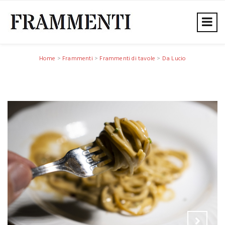
Home
>
Frammenti
>
Frammenti di tavole
>
Da Lucio