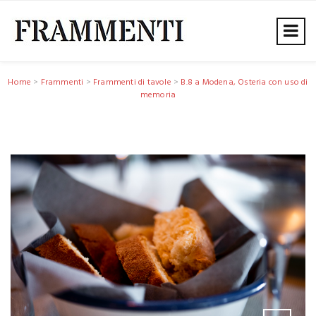
Home
>
Frammenti
>
Frammenti di tavole
>
B.8 a Modena, Osteria con uso di
memoria