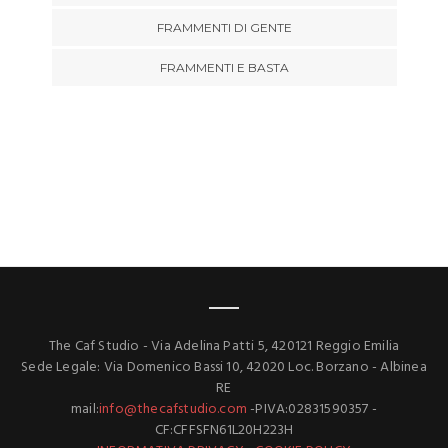
FRAMMENTI DI GENTE
FRAMMENTI E BASTA
The Caf Studio - Via Adelina Patti 5, 420121 Reggio Emilia
Sede Legale: Via Domenico Bassi 10, 42020 Loc. Borzano - Albinea
RE
mail:
info@thecafstudio.com
-PIVA:02831590357 -
CF:CFFSFN61L20H223H