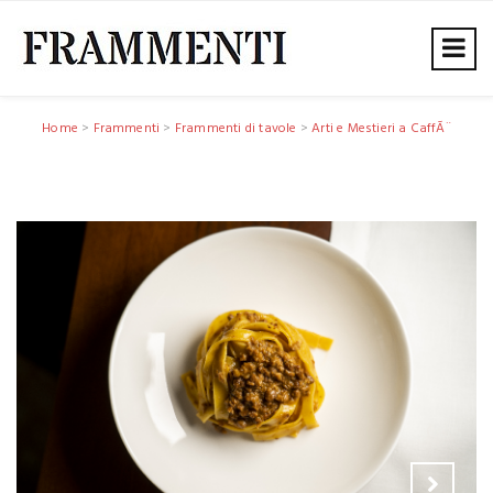
Home
>
Frammenti
>
Frammenti di tavole
>
Arti e Mestieri a CaffÃ¨