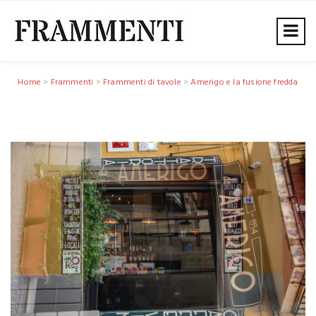
Home
>
Frammenti
>
Frammenti di tavole
>
Amerigo e la fusione fredda