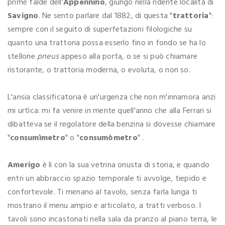
prime falde dell'
Appennino
, giungo nella ridente località di
Savigno
. Ne sento parlare dal 1882, di questa "
trattoria
":
sempre con il seguito di superfetazioni filologiche su
quanto una trattoria possa esserlo fino in fondo se ha lo
stellone
pneus
appeso alla porta, o se si può chiamare
ristorante, o trattoria moderna, o evoluta, o non so.
L'ansia classificatoria è un'urgenza che non m'innamora anzi
mi urtìca: mi fa venire in mente quell'anno che alla Ferrari si
dibatteva se il regolatore della benzina si dovesse chiamare
"
consumìmetro
" o "
consumòmetro
" .
Amerigo
è lì con la sua vetrina onusta di storia, e quando
entri un abbraccio spazio temporale ti avvolge, tiepido e
confortevole. Ti menano al tavolo, senza farla lunga ti
mostrano il menu ampio e articolato, a tratti verboso. I
tavoli sono incastonati nella sala da pranzo al piano terra, le