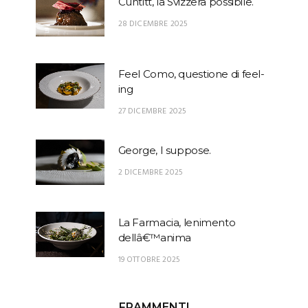
Cuntitt, la Svizzera possibile.
28 DICEMBRE 2025
Feel Como, questione di feel-
ing
27 DICEMBRE 2025
George, I suppose.
2 DICEMBRE 2025
La Farmacia, lenimento
dellâ€™anima
19 OTTOBRE 2025
FRAMMENTI