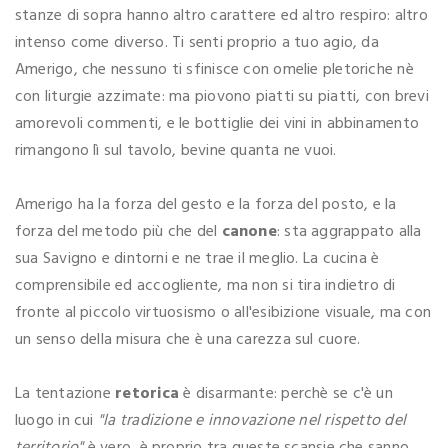
stanze di sopra hanno altro carattere ed altro respiro: altro
intenso come diverso. Ti senti proprio a tuo agio, da
Amerigo, che nessuno ti sfinisce con omelie pletoriche nè
con liturgie azzimate: ma piovono piatti su piatti, con brevi
amorevoli commenti, e le bottiglie dei vini in abbinamento
rimangono lì sul tavolo, bevine quanta ne vuoi.
Amerigo ha la forza del gesto e la forza del posto, e la
forza del metodo più che del
canone
: sta aggrappato alla
sua Savigno e dintorni e ne trae il meglio. La cucina è
comprensibile ed accogliente, ma non si tira indietro di
fronte al piccolo virtuosismo o all'esibizione visuale, ma con
un senso della misura che è una carezza sul cuore.
La tentazione
retorica
è disarmante: perchè se c'è un
luogo in cui
"la tradizione e innovazione nel rispetto del
territorio"
è vero, è proprio tra queste scansie che sanno