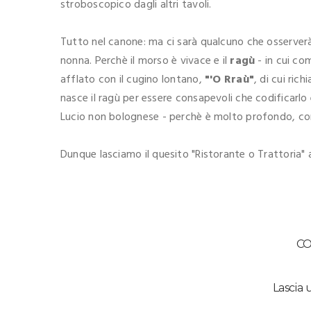
stroboscopico dagli altri tavoli.
Tutto nel canone: ma ci sarà qualcuno che osserver
nonna. Perchè il morso è vivace e il
ragù
- in cui co
afflato con il cugino lontano,
"'O Rraù"
, di cui ri
nasce il ragù per essere consapevoli che codificarl
Lucio non bolognese - perchè è molto profondo, come
Dunque lasciamo il quesito "Ristorante o Trattoria" a
C
Lascia