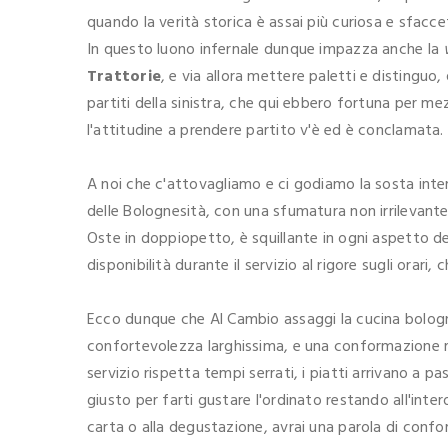
quando la verità storica è assai più curiosa e sfacce
In questo luono infernale dunque impazza anche la
Trattorie
, e via allora mettere paletti e distinguo,
partiti della sinistra, che qui ebbero fortuna per m
l'attitudine a prendere partito v'è ed è conclamata.
A noi che c'attovagliamo e ci godiamo la sosta inter
delle Bolognesità, con una sfumatura non irrilevante
Oste in doppiopetto, è squillante in ogni aspetto del
disponibilità durante il servizio al rigore sugli orari,
Ecco dunque che Al Cambio assaggi la cucina bologne
confortevolezza larghissima, e una conformazione rita
servizio rispetta tempi serrati, i piatti arrivano a p
giusto per farti gustare l'ordinato restando all'inter
carta o alla degustazione, avrai una parola di conf