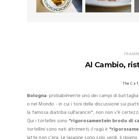
FRAMME
Al Cambio, ris
The C a f
Bologna
: probabilmente uno dei campi di battaglia p
o nel Mondo - in cui i toni della discussione sui pia
la famosa diatriba sull'arancin*, non non v'è certezz
Qui i tortellini sono
"rigorosamentein brodo di 
tortellini sono nati altrimenti; il ragù è
"rigorosamen
latte non c'era. Le lasagne sono solo verdi, il ripien