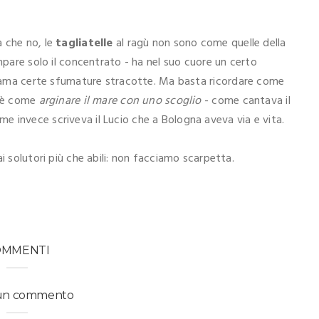
à che no, le
tagliatelle
al ragù non sono come quelle della
mpare solo il concentrato - ha nel suo cuore un certo
chiama certe sfumature stracotte. Ma basta ricordare come
o è come
arginare il mare con uno scoglio
- come cantava il
 invece scriveva il Lucio che a Bologna aveva via e vita.
i solutori più che abili: non facciamo scarpetta.
OMMENTI
 un commento