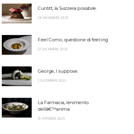
Cuntitt, la Svizzera possibile.
28 DICEMBRE 2025
Feel Como, questione di feel-ing
27 DICEMBRE 2025
George, I suppose.
2 DICEMBRE 2025
La Farmacia, lenimento
dellâ€™anima
19 OTTOBRE 2025