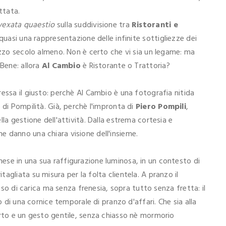
ttata.
vexata quaestio
sulla suddivisione tra
Ristoranti e
 quasi una rappresentazione delle infinite sottigliezze dei
ezzo secolo almeno. Non è certo che vi sia un legame: ma
 Bene: allora
Al Cambio
è Ristorante o Trattoria?
essa il giusto: perchè Al Cambio è una fotografia nitida
 di Pompilità. Già, perchè l'impronta di
Piero Pompili
,
la gestione dell'attività. Dalla estrema cortesia e
 che danno una chiara visione dell'insieme.
se in una sua raffigurazione luminosa, in un contesto di
gliata su misura per la folta clientela. A pranzo il
asso di carica ma senza frenesia, sopra tutto senza fretta: il
o di una cornice temporale di pranzo d'affari. Che sia alla
orto e un gesto gentile, senza chiasso nè mormorio