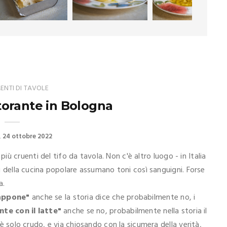
NTI DI TAVOLE
torante in Bologna
24 ottobre 2022
iù cruenti del tifo da tavola. Non c'è altro luogo - in Italia
tti della cucina popolare assumano toni così sanguigni. Forse
a.
cappone"
anche se la storia dice che probabilmente no, i
te con il latte"
anche se no, probabilmente nella storia il
o è solo crudo, e via chiosando con la sicumera della verità,