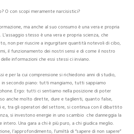
o? O con scopi meramente narcisistici?
asformazione, ma anche al suo consumo è una vera e propria
ne. L'assaggio stesso è una vera e propria scienza, che
o, non per riuscire a ingurgitare quantità notevoli di cibo,
omi, il funzionamento dei nostri sensi e di come il nostro
 delle informazioni che essi stessi ci inviano.
si e per la cui comprensione si richiedono anni di studio,
in secondo piano: tutti mangiamo, tutti sappiamo
phone. Ergo: tutti ci sentiamo nella posizione di poter
sso anche molto dirette, dure e taglienti, quanto false,
i e, tra gli operatori del settore, si continua con il dibattito
ostanza, si investono energie in uno scambio che danneggia la
intero. Una gara a chi è più puro, a chi giudica meglio.
zione, l’approfondimento, l’umiltà di “sapere di non sapere”