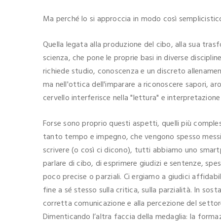
Ma perché lo si approccia in modo così semplicistic
Quella legata alla produzione del cibo, alla sua tr
scienza, che pone le proprie basi in diverse discipli
richiede studio, conoscenza e un discreto allenament
ma nell'ottica dell'imparare a riconoscere sapori, ar
cervello interferisce nella "lettura" e interpretazione
Forse sono proprio questi aspetti, quelli più comples
tanto tempo e impegno, che vengono spesso messi 
scrivere (o così ci dicono), tutti abbiamo uno smart
parlare di cibo, di esprimere giudizi e sentenze, spe
poco precise o parziali. Ci ergiamo a giudici affidabil
fine a sé stesso sulla critica, sulla parzialità. In s
corretta comunicazione e alla percezione del settore 
Dimenticando l’altra faccia della medaglia: la forma