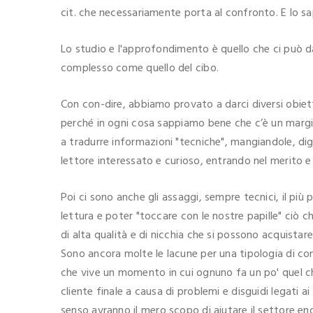
cit. che necessariamente porta al confronto. E lo sa
Lo studio e l'approfondimento è quello che ci può d
complesso come quello del cibo.
Con con-dire, abbiamo provato a darci diversi obie
perché in ogni cosa sappiamo bene che c’è un margi
a tradurre informazioni "tecniche", mangiandole, di
lettore interessato e curioso, entrando nel merito 
Poi ci sono anche gli assaggi, sempre tecnici, il più 
lettura e poter "toccare con le nostre papille" ciò 
di alta qualità e di nicchia che si possono acquista
Sono ancora molte le lacune per una tipologia di c
che vive un momento in cui ognuno fa un po' quel ch
cliente finale a causa di problemi e disguidi legati ai
senso avranno il mero scopo di aiutare il settore 