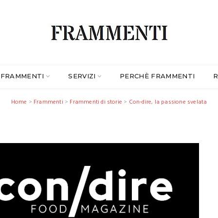
FRAMMENTI
SERVIZI
PERCHÈ FRAMMENTI
R
Home
>
Frammenti
>
Frammenti di storie
>
Con-dire, la passione svelata