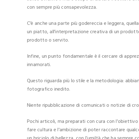
con sempre più consapevolezza.
C'è anche una parte più godereccia e leggera, quella 
un piatto, all'interpretazione creativa di un prodotto
prodotto o servito.
Infine, un punto fondamentale è il cercare di apprez
innamorati.
Questo riguarda più lo stile e la metodologia: abbiam
fotografico inedito.
Niente ripubblicazione di comunicati o notizie di cro
Pochi articoli, ma preparati con cura con l'obiettivo
fare cultura e l'ambizione di poter raccontare qual
un briciolo di bellezza, con l’umiltà che ha sempre c