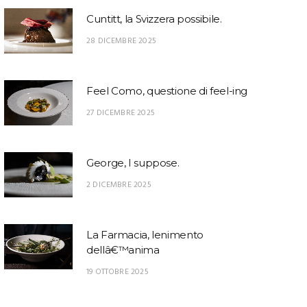
Cuntitt, la Svizzera possibile.
28 DICEMBRE 2025
Feel Como, questione di feel-ing
27 DICEMBRE 2025
George, I suppose.
2 DICEMBRE 2025
La Farmacia, lenimento
dellâ€™anima
19 OTTOBRE 2025