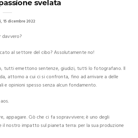
 passione svelata
i
15 dicembre 2022
r davvero?
cato al settore del cibo? Assolutamente no!
o, tutti emettono sentenze, giudizi, tutti lo fotografano. Il
a, attorno a cui ci si confronta, fino ad arrivare a delle
ali e opinioni spesso senza alcun fondamento.
caos.
re, appagare. Ciò che ci fa sopravvivere; è uno degli
e il nostro impatto sul pianeta terra: per la sua produzione