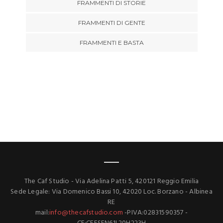
FRAMMENTI DI STORIE
FRAMMENTI DI GENTE
FRAMMENTI E BASTA
The Caf Studio - Via Adelina Patti 5, 420121 Reggio Emilia
Sede Legale: Via Domenico Bassi 10, 42020 Loc. Borzano - Albinea
RE
mail:
info@thecafstudio.com
-PIVA:02831590357 -