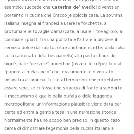
esempio, succede che
Caterina de’ Medici
diventa un
portento in cucina che Cracco je spiccia casa. La sovrana
italiana insegna ai francesi a usare la forchetta, a
profumare le tovaglie damascate, a usare il tovagliolo, a
cambiare i piatti tra una portata e l'altra e a dividere il
servizio dolce dal salato, oltre a infinite ricette, dalla salsa
colla (antenata della besciamella) alla pasta choux dei
bignè, dalle “pezzole” fiorentine (ovvero le crêpe) fino al
“papero al melarancio” che, ovviamente, è diventato
un’anatra all’arancia. Tutte affermazioni che potrebbero
essere vere, se ci fosse uno straccio di fonte a supporto.
Il meccanismo è quello della bufala o della leggenda
metropolitana: un’informazione plausibile viene data per
certa ed entra a gamba tesa in una narrazione storica.
Normalmente ha uno scopo ben preciso: in questo caso
cerca di dimostrare l’egemonia della cucina italiana a