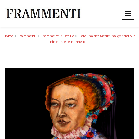
Home
>
Frammenti
>
Frammenti di storie
>
Caterina de' Medici ha gonfiato le
animelle, e le nonne pure.