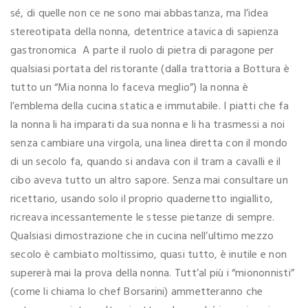
sé, di quelle non ce ne sono mai abbastanza, ma l’idea
stereotipata della nonna, detentrice atavica di sapienza
gastronomica A parte il ruolo di pietra di paragone per
qualsiasi portata del ristorante (dalla trattoria a Bottura è
tutto un “Mia nonna lo faceva meglio”) la nonna è
l’emblema della cucina statica e immutabile. I piatti che fa
la nonna li ha imparati da sua nonna e li ha trasmessi a noi
senza cambiare una virgola, una linea diretta con il mondo
di un secolo fa, quando si andava con il tram a cavalli e il
cibo aveva tutto un altro sapore. Senza mai consultare un
ricettario, usando solo il proprio quadernetto ingiallito,
ricreava incessantemente le stesse pietanze di sempre.
Qualsiasi dimostrazione che in cucina nell’ultimo mezzo
secolo è cambiato moltissimo, quasi tutto, è inutile e non
supererà mai la prova della nonna. Tutt’al più i “miononnisti”
(come li chiama lo chef Borsarini) ammetteranno che