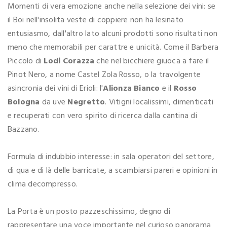
Momenti di vera emozione anche nella selezione dei vini: se
il Boi nell'insolita veste di coppiere non ha lesinato
entusiasmo, dall'altro lato alcuni prodotti sono risultati non
meno che memorabili per carattre e unicità. Come il Barbera
Piccolo di
Lodi Corazza
che nel bicchiere giuoca a fare il
Pinot Nero, a nome Castel Zola Rosso, o la travolgente
asincronia dei vini di Erioli: l'
Alionza Bianco
e il
Rosso
Bologna
da uve
Negretto
. Vitigni localissimi, dimenticati
e recuperati con vero spirito di ricerca dalla cantina di
Bazzano.
Formula di indubbio interesse: in sala operatori del settore,
di qua e di là delle barricate, a scambiarsi pareri e opinioni in
clima decompresso.
La Porta è un posto pazzeschissimo, degno di
rappresentare una voce importante nel curioso panorama