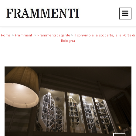
Home
>
Frammenti
>
Frammenti di gente
>
Il convivio e la scoperta, alla Porta di
Bologna