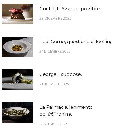
Cuntitt, la Svizzera possibile.
28 DICEMBRE 2025
Feel Como, questione di feel-ing
27 DICEMBRE 2025
George, I suppose.
2 DICEMBRE 2025
La Farmacia, lenimento
dellâ€™anima
19 OTTOBRE 2025