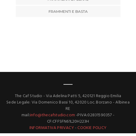
FRAMMENTI E BASTA
The Caf Studio - Via Adelina Patti 5, 420121 Reggio Emilia
Sede Legale: Via Domenico Bassi 10, 42020 Loc. Borzano - Albinea
RE
mail:
info@thecafstudio.com
-PIVA:02831590357 -
CF:CFFSFN61L20H223H
INFORMATIVA PRIVACY
-
COOKIE POLICY