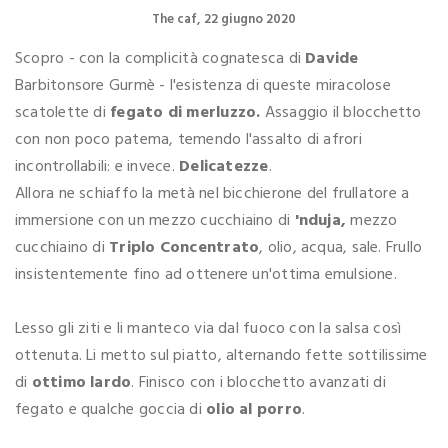
The caf
22 giugno 2020
Scopro - con la complicità cognatesca di
Davide
Barbitonsore Gurmè - l'esistenza di queste miracolose
scatolette di
fegato di merluzzo.
Assaggio il blocchetto
con non poco patema, temendo l'assalto di afrori
incontrollabili: e invece.
Delicatezze
.
Allora ne schiaffo la metà nel bicchierone del frullatore a
immersione con un mezzo cucchiaino di
'nduja,
mezzo
cucchiaino di
Triplo Concentrato
, olio, acqua, sale. Frullo
insistentemente fino ad ottenere un'ottima emulsione.
Lesso gli ziti e li manteco via dal fuoco con la salsa così
ottenuta. Li metto sul piatto, alternando fette sottilissime
di
ottimo lardo
. Finisco con i blocchetto avanzati di
fegato e qualche goccia di
olio al porro
.