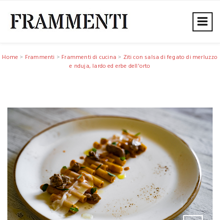
Home
>
Frammenti
>
Frammenti di cucina
>
Ziti con salsa di fegato di merluzzo
e nduja, lardo ed erbe dell'orto