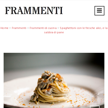
Home
>
Frammenti
>
Frammenti di cucina
>
Spaghettoni con le fresche alici, e la
sabbia di pane