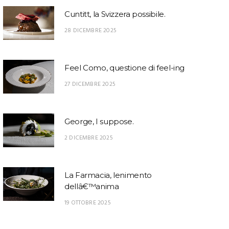
Cuntitt, la Svizzera possibile.
28 DICEMBRE 2025
Feel Como, questione di feel-ing
27 DICEMBRE 2025
George, I suppose.
2 DICEMBRE 2025
La Farmacia, lenimento
dellâ€™anima
19 OTTOBRE 2025