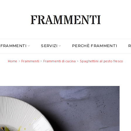
FRAMMENTI
SERVIZI
PERCHÈ FRAMMENTI
R
Home
>
Frammenti
>
Frammenti di cucina
>
Spaghettini al pesto fresco