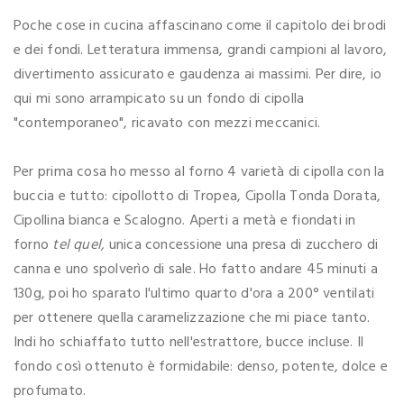
Poche cose in cucina affascinano come il capitolo dei brodi
e dei fondi. Letteratura immensa, grandi campioni al lavoro,
divertimento assicurato e gaudenza ai massimi. Per dire, io
qui mi sono arrampicato su un fondo di cipolla
"contemporaneo", ricavato con mezzi meccanici.
Per prima cosa ho messo al forno 4 varietà di cipolla con la
buccia e tutto: cipollotto di Tropea, Cipolla Tonda Dorata,
Cipollina bianca e Scalogno. Aperti a metà e fiondati in
forno
tel quel,
unica concessione una presa di zucchero di
canna e uno spolverìo di sale. Ho fatto andare 45 minuti a
130g, poi ho sparato l'ultimo quarto d'ora a 200° ventilati
per ottenere quella caramelizzazione che mi piace tanto.
Indi ho schiaffato tutto nell'estrattore, bucce incluse. Il
fondo così ottenuto è formidabile: denso, potente, dolce e
profumato.