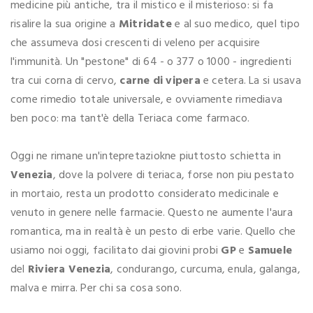
medicine più antiche, tra il mistico e il misterioso: si fa
risalire la sua origine a
Mitridate
e al suo medico, quel tipo
che assumeva dosi crescenti di veleno per acquisire
l'immunità. Un "pestone" di 64 - o 377 o 1000 - ingredienti
tra cui corna di cervo,
carne di vipera
e cetera. La si usava
come rimedio totale universale, e ovviamente rimediava
ben poco: ma tant'è della Teriaca come farmaco.
Oggi ne rimane un'intepretaziokne piuttosto schietta in
Venezia
, dove la polvere di teriaca, forse non piu pestato
in mortaio, resta un prodotto considerato medicinale e
venuto in genere nelle farmacie. Questo ne aumente l'aura
romantica, ma in realtà è un pesto di erbe varie. Quello che
usiamo noi oggi, facilitato dai giovini probi
GP
e
Samuele
del
Riviera Venezia
, condurango, curcuma, enula, galanga,
malva e mirra. Per chi sa cosa sono.