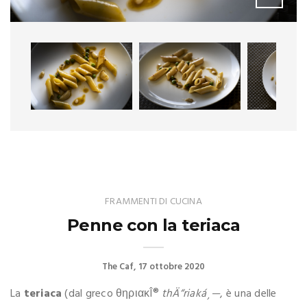
FRAMMENTI DI CUCINA
Penne con la teriaca
The Caf
17 ottobre 2020
La
teriaca
(dal greco θηριακÎ®
thÄ“riaká¸—
, è una delle