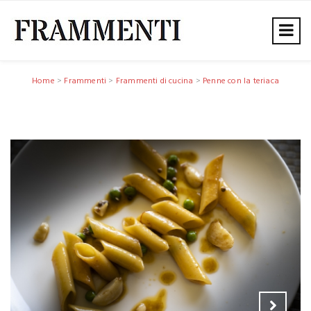
Home
>
Frammenti
>
Frammenti di cucina
>
Penne con la teriaca