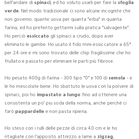
bell'andare di
spinaci
, ed ho voluto usarli per fare la
sfoglia
verde
. Nel modo tradizionale ci sono alcune incognite che
non governo: quante uova per quanta "erba" in quanta
farina, ed ho preferito gettarmi sulla pratica "salvagente".
Ho perciò
essiccato
gli spinaci a crudo, dopo aver
eliminato le gambe. Ho usato il fido mini-essiccatore a 65°
per 24 ore e mi sono trovato delle chip fragilissime che ho
frullato e passato per eliminare le parti più fibrose.
Ho pesato 400g di farina - 300 tipo "0" e 100 di
semola
- e
le ho mescolate bene. Ho sbattuto le uova con la polvere di
spinaci, poi ho
impastato a lungo
fino ad ottenere una
consistenta un po' piu soda della norma, anche perchè ci
farò
pappardelle
e non pasta ripiena.
Ho steso con i rulli delle pezze di circa 40 cm e le ho
ritagliate con l'apposito attrezzo a lame a
zigzag
,