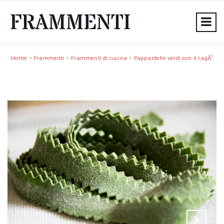
Home
>
Frammenti
>
Frammenti di cucina
>
Pappardelle verdi con il ragÃ¹