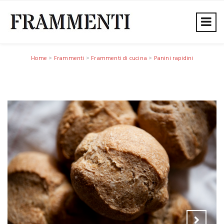
Home
>
Frammenti
>
Frammenti di cucina
>
Panini rapidini