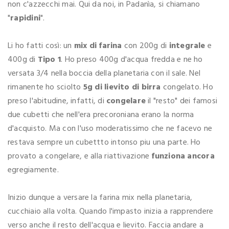
non c'azzecchi mai. Qui da noi, in Padanìa, si chiamano
"
rapidini
".
Li ho fatti così: un
mix di farina
con 200g di
integrale
e
400g di
Tipo 1
. Ho preso 400g d'acqua fredda e ne ho
versata 3/4 nella boccia della planetaria con il sale. Nel
rimanente ho sciolto
5g di lievito di birra
congelato. Ho
preso l'abitudine, infatti, di
congelare
il "resto" dei famosi
due cubetti che nell'era precoroniana erano la norma
d'acquisto. Ma con l'uso moderatissimo che ne facevo ne
restava sempre un cubettto intonso piu una parte. Ho
provato a congelare, e alla riattivazione
funziona ancora
egregiamente.
Inizio dunque a versare la farina mix nella planetaria,
cucchiaio alla volta. Quando l'impasto inizia a rapprendere
verso anche il resto dell'acqua e lievito. Faccia andare a