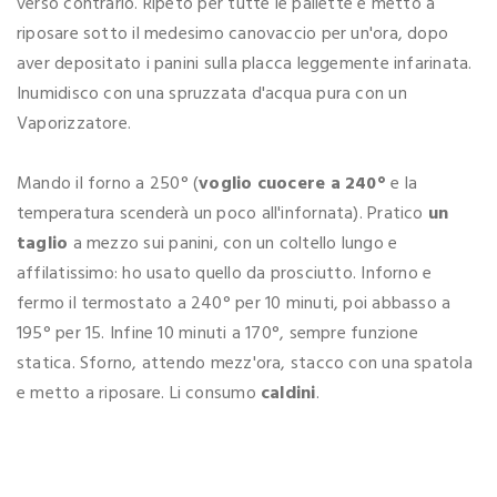
verso contrario. Ripeto per tutte le pallette e metto a
riposare sotto il medesimo canovaccio per un'ora, dopo
aver depositato i panini sulla placca leggemente infarinata.
Inumidisco con una spruzzata d'acqua pura con un
Vaporizzatore.
Mando il forno a 250° (
voglio cuocere a 240°
e la
temperatura scenderà un poco all'infornata). Pratico
un
taglio
a mezzo sui panini, con un coltello lungo e
affilatissimo: ho usato quello da prosciutto. Inforno e
fermo il termostato a 240° per 10 minuti, poi abbasso a
195° per 15. Infine 10 minuti a 170°, sempre funzione
statica. Sforno, attendo mezz'ora, stacco con una spatola
e metto a riposare. Li consumo
caldini
.