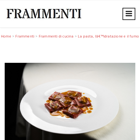
Home
>
Frammenti
>
Frammenti di cucina
>
La pasta, lâ€™idratazione e il fumo