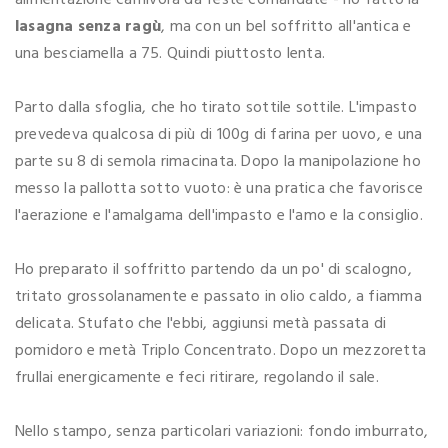
alimentazione carnivora da feste comandate - ho fatto la
lasagna senza ragù
, ma con un bel soffritto all'antica e
una besciamella a 75. Quindi piuttosto lenta.
Parto dalla sfoglia, che ho tirato sottile sottile. L'impasto
prevedeva qualcosa di più di 100g di farina per uovo, e una
parte su 8 di semola rimacinata. Dopo la manipolazione ho
messo la pallotta sotto vuoto: è una pratica che favorisce
l'aerazione e l'amalgama dell'impasto e l'amo e la consiglio.
Ho preparato il soffritto partendo da un po' di scalogno,
tritato grossolanamente e passato in olio caldo, a fiamma
delicata. Stufato che l'ebbi, aggiunsi metà passata di
pomidoro e metà Triplo Concentrato. Dopo un mezzoretta
frullai energicamente e feci ritirare, regolando il sale.
Nello stampo, senza particolari variazioni: fondo imburrato,