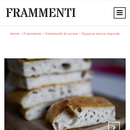
Home
>
Frammenti
>
Frammenti di cucina
>
Focaccia senza impasto