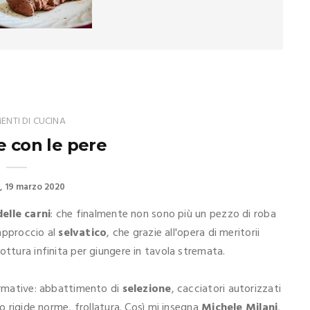
NTI DI CUCINA
e con le pere
19 marzo 2020
elle carni
: che finalmente non sono più un pezzo di roba
'approccio al
selvatico
, che grazie all'opera di meritorii
ottura infinita per giungere in tavola stremata.
normative: abbattimento di
selezione
, cacciatori autorizzati
do rigide norme, frollatura. Così mi insegna
Michele Milani
,