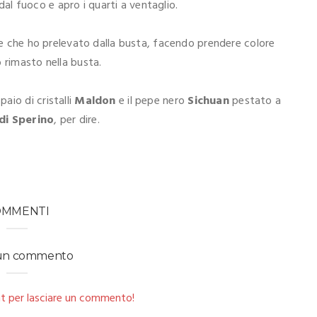
l fuoco e apro i quarti a ventaglio.
ale che ho prelevato dalla busta, facendo prendere colore
 rimasto nella busta.
aio di cristalli
Maldon
e il pepe nero
Sichuan
pestato a
di Sperino
, per dire.
OMMENTI
 un commento
t per lasciare un commento!