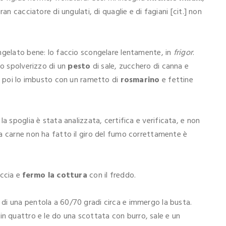
an cacciatore di ungulati, di quaglie e di fagiani [cit.] non
gelato bene: lo faccio scongelare lentamente, in
frigor
.
lo spolverizzo di un
pesto
di sale, zucchero di canna e
, poi lo imbusto con un rametto di
rosmarino
e fettine
la spoglia è stata analizzata, certifica e verificata, e non
a carne non ha fatto il giro del fumo correttamente è
accia e
fermo la cottura
con il freddo.
di una pentola a 60/70 gradi circa e immergo la busta.
 in quattro e le do una scottata con burro, sale e un