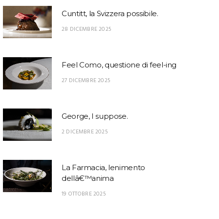
Cuntitt, la Svizzera possibile.
28 DICEMBRE 2025
Feel Como, questione di feel-ing
27 DICEMBRE 2025
George, I suppose.
2 DICEMBRE 2025
La Farmacia, lenimento
dellâ€™anima
19 OTTOBRE 2025