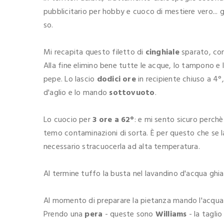
pubblicitario per hobby e cuoco di mestiere vero... gr
so.
Mi recapita questo filetto di
cinghiale
sparato, con
Alla fine elimino bene tutte le acque, lo tampono e 
pepe. Lo lascio
dodici ore
in recipiente chiuso a 4°
d'aglio e lo mando
sottovuoto
.
Lo cuocio per
3 ore a 62°
: e mi sento sicuro perchè 
temo contaminazioni di sorta. È per questo che se l
necessario stracuocerla ad alta temperatura.
Al termine tuffo la busta nel lavandino d'acqua ghi
Al momento di preparare la pietanza mando l'acqua 
Prendo una
pera
- queste sono
Williams
- la taglio