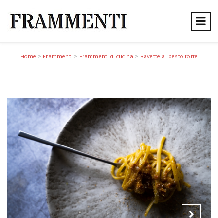
Home
>
Frammenti
>
Frammenti di cucina
>
Bavette al pesto forte