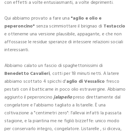
con effetti a volte entusiasmanti, a volte deprimenti.
Qui abbiamo provato a fare una
"aglio e olio e
peperoncino"
senza scimmiottare il birignao di
Testaccio
e ottenerne una versione plausibile, appagante, e che non
affossasse le residue speranze di intessere relazioni sociali
interessanti.
Abbiamo calato un fascio di spaghettonissimi di
Benedetto Cavalieri
, cotti per 18 minuti netti. A latere
abbiamo scottato 4 spicchi d'
aglio di Vessalico
fresco
pestati con il batticarne in poco olio estravergine. Abbiamo
aggiunto il peperoncino
jalapeño
preso direttamente dal
congelatore e l'abbiamo tagliato a listarelle. È una
coltivazione a "centimetri zero": l'allevai infatti la passata
stagione, e la piantina me ne figliò bizzeffe: unico modo
per conservarlo integro, congelatore. Listarelle , si diceva,