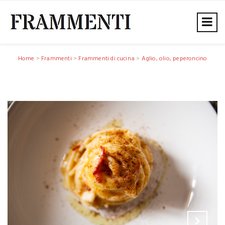
Home
>
Frammenti
>
Frammenti di cucina
>
Aglio, olio, peperoncino