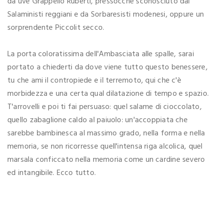
da uve Grappello Ruberti, pressocchè sconosciuto dai
Salaministi reggiani e da Sorbaresisti modenesi, oppure un
sorprendente Piccolit secco.
La porta coloratissima dell'Ambasciata alle spalle, sarai
portato a chiederti da dove viene tutto questo benessere,
tu che ami il contropiede e il terremoto, qui che c'è
morbidezza e una certa qual dilatazione di tempo e spazio.
T'arrovelli e poi ti fai persuaso: quel salame di cioccolato,
quello zabaglione caldo al paiuolo: un'accoppiata che
sarebbe bambinesca al massimo grado, nella forma e nella
memoria, se non ricorresse quell'intensa riga alcolica, quel
marsala conficcato nella memoria come un cardine severo
ed intangibile. Ecco tutto.