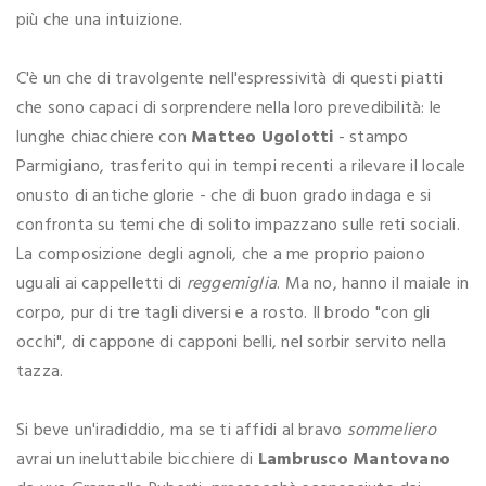
più che una intuizione.
C'è un che di travolgente nell'espressività di questi piatti
che sono capaci di sorprendere nella loro prevedibilità: le
lunghe chiacchiere con
Matteo Ugolotti
- stampo
Parmigiano, trasferito qui in tempi recenti a rilevare il locale
onusto di antiche glorie - che di buon grado indaga e si
confronta su temi che di solito impazzano sulle reti sociali.
La composizione degli agnoli, che a me proprio paiono
uguali ai cappelletti di
reggemiglia
. Ma no, hanno il maiale in
corpo, pur di tre tagli diversi e a rosto. Il brodo "con gli
occhi", di cappone di capponi belli, nel sorbir servito nella
tazza.
Si beve un'iradiddio, ma se ti affidi al bravo
sommeliero
avrai un ineluttabile bicchiere di
Lambrusco Mantovano