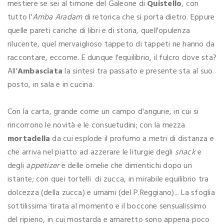
mestiere se sei al timone del Galeone di
Quistello
, con
tutto l'
Amba Aradam
di retorica che si porta dietro. Eppure
quelle pareti cariche di libri e di storia, quell'opulenza
rilucente, quel mervaiglioso tappeto di tappeti ne hanno da
raccontare, eccome. E dunque l'equilibrio, il fulcro dove sta?
All'
Ambasciata
la sintesi tra passato e presente sta al suo
posto, in sala e in cucina.
Con la carta, grande come un campo d'angurie, in cui si
rincorrono le novità e le consuetudini; con la mezza
mortadella
da cui esplode il profumo a metri di distanza e
che arriva nel piatto ad azzerare le liturgie degli
snack
e
degli
appetizer
e delle omelie che dimentichi dopo un
istante; con quei tortelli di zucca, in mirabile equilibrio tra
dolcezza (della zucca) e umami (del P.Reggiano)... La sfoglia
sottilissima tirata al momento e il boccone sensualissimo
del ripieno, in cui mostarda e amaretto sono appena poco