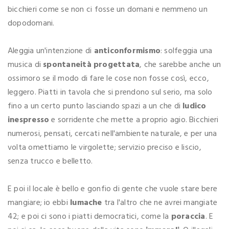
bicchieri come se non ci fosse un domani e nemmeno un
dopodomani.
Aleggia un'intenzione di
anticonformismo
: solfeggia una
musica di
spontaneità progettata
, che sarebbe anche un
ossimoro se il modo di fare le cose non fosse così, ecco,
leggero. Piatti in tavola che si prendono sul serio, ma solo
fino a un certo punto lasciando spazi a un che di
ludico
inespresso
e sorridente che mette a proprio agio. Bicchieri
numerosi, pensati, cercati nell'ambiente naturale, e per una
volta omettiamo le virgolette; servizio preciso e liscio,
senza trucco e belletto.
E poi il locale è bello e gonfio di gente che vuole stare bere
mangiare; io ebbi
lumache
tra l'altro che ne avrei mangiate
42; e poi ci sono i piatti democratici, come la
poraccia
. E