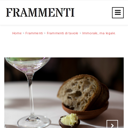
Home
>
Frammenti
>
Frammenti di tavole
>
Immorale, ma legale.