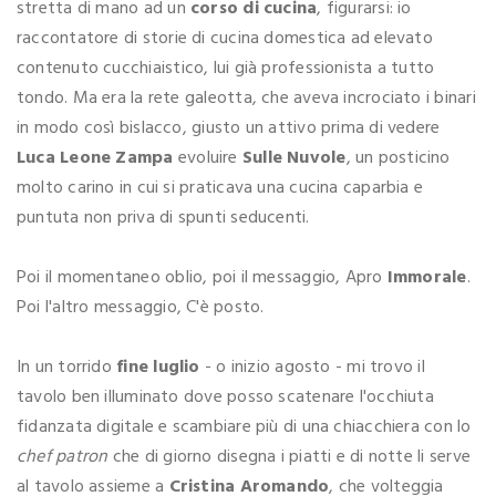
stretta di mano ad un
corso di cucina
, figurarsi: io
raccontatore di storie di cucina domestica ad elevato
contenuto cucchiaistico, lui già professionista a tutto
tondo. Ma era la rete galeotta, che aveva incrociato i binari
in modo così bislacco, giusto un attivo prima di vedere
Luca Leone Zampa
evoluire
Sulle Nuvole
, un posticino
molto carino in cui si praticava una cucina caparbia e
puntuta non priva di spunti seducenti.
Poi il momentaneo oblio, poi il messaggio, Apro
Immorale
.
Poi l'altro messaggio, C'è posto.
In un torrido
fine luglio
- o inizio agosto - mi trovo il
tavolo ben illuminato dove posso scatenare l'occhiuta
fidanzata digitale e scambiare più di una chiacchiera con lo
chef patron
che di giorno disegna i piatti e di notte li serve
al tavolo assieme a
Cristina Aromando
, che volteggia