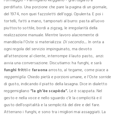
Formaggio - Parmigiano Reggiano - grattugiato a
perdifiato. Una porzione che pare la pagina di un giornale,
del 1974, non quei fazzoletti dell’oggi. Opulenta. E poi i
tortelli, fatti a mano, tamponati al burro: pasta all’uovo
piuttosto sottile, bordi a zigzag, le irregolarità della
realizzazione manuale. Mentre lavoro alacremente di
mandibola l’Oste si materializza:
Di secondo....
In onta a
ogni regola del servizio impinguinato, ma devoto
all'attenzione al cliente, interrompe il lauto pasto, anzi:
avvia una conversazione. Discutiamo: ha funghi, e sarà
funghi fritti
e
faraona
arrosto, al tegame, come piace a
reggemiglia
. Chiedo pietà e porzioni umane, e l’Oste sorride
di gusto, indicando il piatto della lasagna. Dice in dialetto
reggemigliano
“la gh’èe scapèda”.
Le è scappata. Nel
gesto e nella voce e nello sguardo c’è la complicità e il
gusto dell’ospitalità e la semplicità del dire e del fare.
Atterrano i funghi, e sono tra i migliori mai assaggiati. La