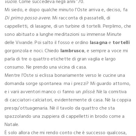
vuole.
Come succedeva negli anni ’70.
Mi siedo, e dopo qualche minuto l’Oste arriva e, deciso, fa
Di primo posso avere.
Mi racconta di passatelli, di
cappelletti, di lasagne, di un turbine di tortelli. Perplimo, che
sono abituato a lunghe meditazioni su immense Minute
delle Vivande. Poi salto il fosso e ordino
lasagna
e
tortelli
gorgonzola e noci. Chiedo
lambrusco
, e sempre a voce mi
parla di tre o quattro etichette di gran vaglia e largo
consumo. Ne prendo una vicina di casa.
Mentre l’Oste si eclissa bonariamente verso le cucine una
domanda sorge spontanea: ma i prezzi? Mi guardo attorno,
e i varii avventori manco ci fanno un
plissè
. Nè la comitiva
di cacciatori-calciatori, evidentemente di casa. Nè la coppia
presqu’ottuagenaria. Nè il tavolo da quattro che sta
spazzolando una zuppiera di cappelletti in brodo come a
Natale.
È solo allora che mi rendo conto che è successo qualcosa,