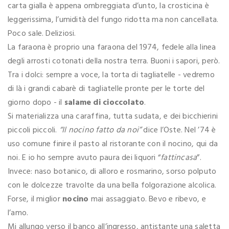
carta gialla è appena ombreggiata d’unto, la crosticina è
leggerissima, l’umidità del fungo ridotta ma non cancellata.
Poco sale. Deliziosi.
La faraona è proprio una faraona del 1974, fedele alla linea
degli arrosti cotonati della nostra terra. Buoni i sapori, però.
Tra i dolci: sempre a voce, la torta di tagliatelle - vedremo
di là i grandi cabarè di tagliatelle pronte per le torte del
giorno dopo - il
salame di cioccolato
.
Si materializza una caraffina, tutta sudata, e dei bicchierini
piccoli piccoli.
“Il nocino fatto da noi”
dice l’Oste. Nel ’74 è
uso comune finire il pasto al ristorante con il nocino, qui da
noi. E io ho sempre avuto paura dei liquori “
fattincasa
”.
Invece: naso botanico, di alloro e rosmarino, sorso polputo
con le dolcezze travolte da una bella folgorazione alcolica.
Forse, il miglior
nocino
mai assaggiato. Bevo e ribevo, e
l’amo.
Mi allungo verso il banco all’ingresso, antistante una saletta