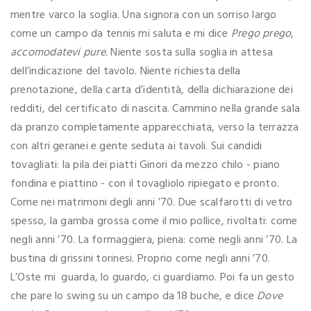
mentre varco la soglia. Una signora con un sorriso largo
come un campo da tennis mi saluta e mi dice
Prego prego,
accomodatevi pure.
Niente sosta sulla soglia in attesa
dell’indicazione del tavolo. Niente richiesta della
prenotazione, della carta d’identità, della dichiarazione dei
redditi, del certificato di nascita. Cammino nella grande sala
da pranzo completamente apparecchiata, verso la terrazza
con altri geranei e gente seduta ai tavoli. Sui candidi
tovagliati: la pila dei piatti Ginori da mezzo chilo - piano
fondina e piattino - con il tovagliolo ripiegato e pronto.
Come nei matrimoni degli anni ’70. Due scalfarotti di vetro
spesso, la gamba grossa come il mio pollice, rivoltati: come
negli anni ’70. La formaggiera, piena: come negli anni ’70. La
bustina di grissini torinesi. Proprio come negli anni ’70.
L’Oste mi guarda, lo guardo, ci guardiamo. Poi fa un gesto
che pare lo swing su un campo da 18 buche, e dice
Dove