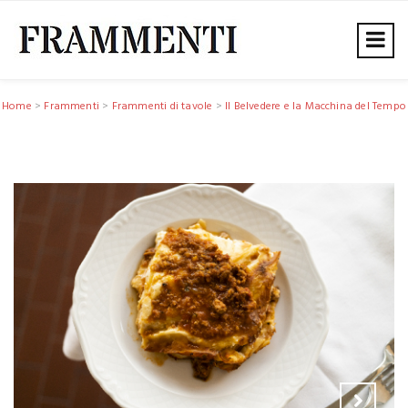
Home
>
Frammenti
>
Frammenti di tavole
>
Il Belvedere e la Macchina del Tempo