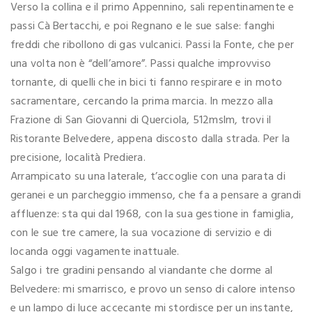
Verso la collina e il primo Appennino, sali repentinamente e
passi Cà Bertacchi, e poi Regnano e le sue salse: fanghi
freddi che ribollono di gas vulcanici. Passi la Fonte, che per
una volta non è “dell’amore”. Passi qualche improvviso
tornante, di quelli che in bici ti fanno respirare e in moto
sacramentare, cercando la prima marcia. In mezzo alla
Frazione di San Giovanni di Querciola, 512mslm, trovi il
Ristorante Belvedere, appena discosto dalla strada. Per la
precisione, località Prediera.
Arrampicato su una laterale, t’accoglie con una parata di
geranei e un parcheggio immenso, che fa a pensare a grandi
affluenze: sta qui dal 1968, con la sua gestione in famiglia,
con le sue tre camere, la sua vocazione di servizio e di
locanda oggi vagamente inattuale.
Salgo i tre gradini pensando al viandante che dorme al
Belvedere: mi smarrisco, e provo un senso di calore intenso
e un lampo di luce accecante mi stordisce per un instante,