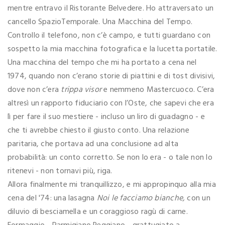
mentre entravo il Ristorante Belvedere. Ho attraversato un
cancello SpazioTemporale. Una Macchina del Tempo.
Controllo il telefono, non c’è campo, e tutti guardano con
sospetto la mia macchina fotografica e la lucetta portatile.
Una macchina del tempo che mi ha portato a cena nel
1974, quando non c’erano storie di piattini e di tost divisivi,
dove non c’era
trippa visor
e nemmeno Mastercuoco. C’era
altresì un rapporto fiduciario con l’Oste, che sapevi che era
lì per fare il suo mestiere - incluso un liro di guadagno - e
che ti avrebbe chiesto il giusto conto. Una relazione
paritaria, che portava ad una conclusione ad alta
probabilità: un conto corretto. Se non lo era - o tale non lo
ritenevi - non tornavi più, riga.
Allora finalmente mi tranquillizzo, e mi appropinquo alla mia
cena del '74: una lasagna
Noi le facciamo bianche,
con un
diluvio di besciamella e un coraggioso ragù di carne.