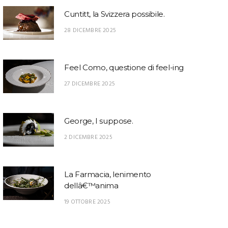
Cuntitt, la Svizzera possibile.
28 DICEMBRE 2025
Feel Como, questione di feel-ing
27 DICEMBRE 2025
George, I suppose.
2 DICEMBRE 2025
La Farmacia, lenimento
dellâ€™anima
19 OTTOBRE 2025