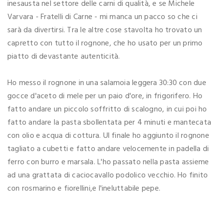
inesausta nel settore delle carni di qualità, e se Michele
Varvara - Fratelli di Carne - mi manca un pacco so che ci
sarà da divertirsi. Tra le altre cose stavolta ho trovato un
capretto con tutto il rognone, che ho usato per un primo
piatto di devastante autenticità.
Ho messo il rognone in una salamoia leggera 30:30 con due
gocce d'aceto di mele per un paio d'ore, in frigorifero. Ho
fatto andare un piccolo soffritto di scalogno, in cui poi ho
fatto andare la pasta sbollentata per 4 minuti e mantecata
con olio e acqua di cottura. Ul finale ho aggiunto il rognone
tagliato a cubetti e fatto andare velocemente in padella di
ferro con burro e marsala. L'ho passato nella pasta assieme
ad una grattata di caciocavallo podolico vecchio. Ho finito
con rosmarino e fiorellini,e l'ineluttabile pepe.