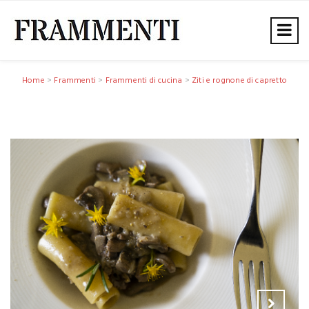
Home
>
Frammenti
>
Frammenti di cucina
>
Ziti e rognone di capretto