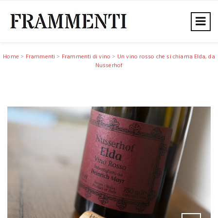
Home
>
Frammenti
>
Frammenti di vino
>
Un vino rosso che si chiama Elda, da
Nusserhof